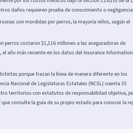
mente por los costos médicos bajo la sección 123(10) de la 
otros daños requieren prueba de conocimiento o negligencia
rsonas son mordidas por perros, la mayoría niños, según el
on perros costaron $1,116 millones a las aseguradoras de
 el año más reciente en los datos del Insurance Information
istintas porque trazan la línea de manera diferente en los
ncia Nacional de Legislaturas Estatales (NCSL) cuenta 35
tro territorios con estatutos de responsabilidad objetiva, p
í que consulte la guía de su propio estado para conocer la re