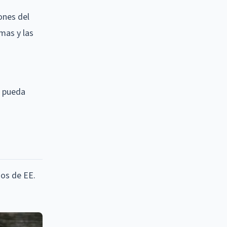
ones del
imas y las
e pueda
dos de EE.