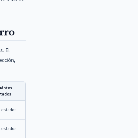
rro
s. El
ección,
uántos
stados
5 estados
4 estados