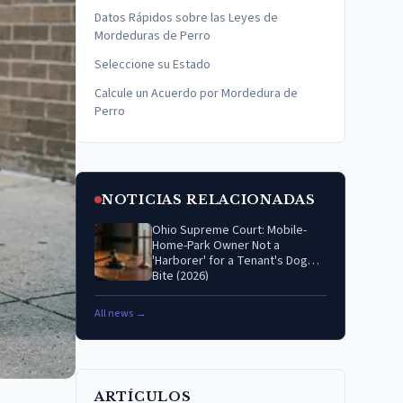
Datos Rápidos sobre las Leyes de
Mordeduras de Perro
Seleccione su Estado
Calcule un Acuerdo por Mordedura de
Perro
NOTICIAS RELACIONADAS
Ohio Supreme Court: Mobile-
Home-Park Owner Not a
'Harborer' for a Tenant's Dog
Bite (2026)
All news →
ARTÍCULOS