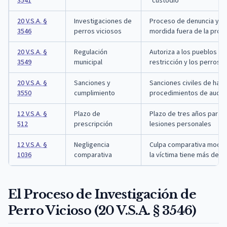
3541
"custodio"
20 V.S.A. §
Investigaciones de
Proceso de denuncia y a
3546
perros viciosos
mordida fuera de la prop
20 V.S.A. §
Regulación
Autoriza a los pueblos a re
3549
municipal
restricción y los perros s
20 V.S.A. §
Sanciones y
Sanciones civiles de hast
3550
cumplimiento
procedimientos de audien
12 V.S.A. §
Plazo de
Plazo de tres años para
512
prescripción
lesiones personales
12 V.S.A. §
Negligencia
Culpa comparativa modifi
1036
comparativa
la víctima tiene más del 
El Proceso de Investigación de
Perro Vicioso (20 V.S.A. § 3546)