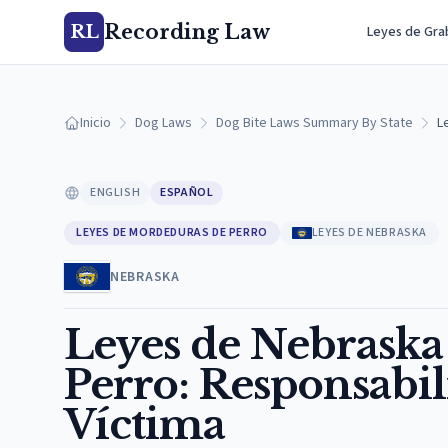
Recording Law
RL
Leyes de Gra
Inicio
Dog Laws
Dog Bite Laws Summary By State
L
ENGLISH
ESPAÑOL
LEYES DE MORDEDURAS DE PERRO
LEYES DE NEBRASKA
NEBRASKA
Leyes de Nebraska
Perro: Responsabil
Víctima