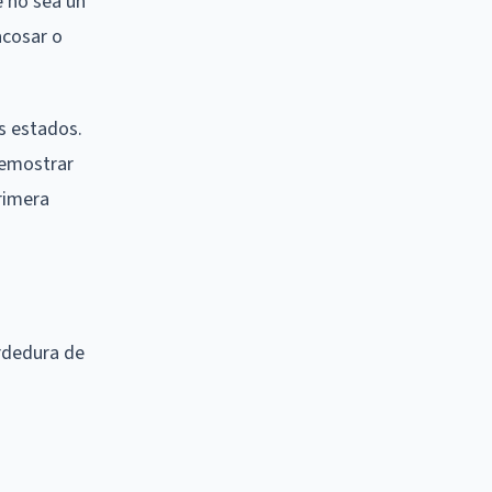
e no sea un
acosar o
s estados.
 demostrar
primera
rdedura de