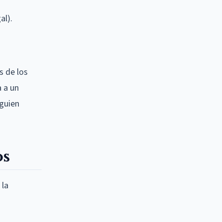
al).
s de los
a a un
lguien
os
 la