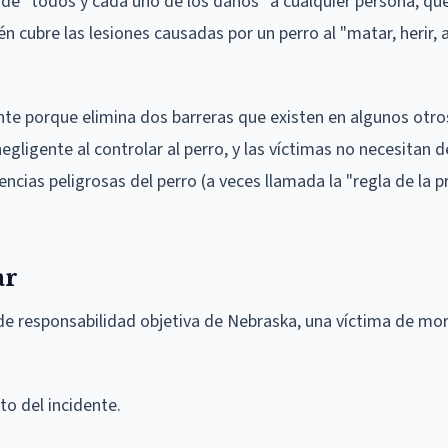
de "todos y cada uno de los daños" a cualquier persona, qu
n cubre las lesiones causadas por un perro al "matar, herir, 
nte porque elimina dos barreras que existen en algunos otro
egligente al controlar al perro, y las víctimas no necesitan
ncias peligrosas del perro (a veces llamada la "regla de la 
ar
 de responsabilidad objetiva de Nebraska, una víctima de mo
o del incidente.