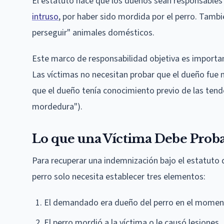
El estatuto hace que los dueños sean responsables 
intruso
, por haber sido mordida por el perro. Tambié
perseguir" animales domésticos.
Este marco de responsabilidad objetiva es importa
Las víctimas no necesitan probar que el dueño fue n
que el dueño tenía conocimiento previo de las tende
mordedura").
Lo que una Víctima Debe Prob
Para recuperar una indemnización bajo el estatuto
perro solo necesita establecer tres elementos:
El demandado era dueño del perro en el moment
El perro mordió a la víctima o le causó lesiones.