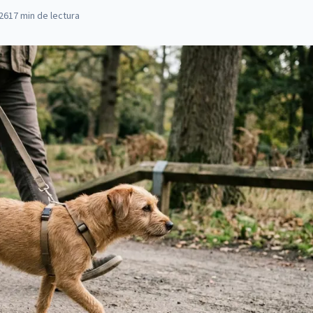
026
17
min de lectura