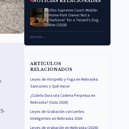
NOTICIAS RELACIONADAS
Ohio Supreme Court: Mobile-
Home-Park Owner Not a
'Harborer' for a Tenant's Dog
Bite (2026)
All news →
ARTÍCULOS
RELACIONADOS
Leyes de Atropello y Fuga en Nebraska:
.
Sanciones y Qué Hacer
¿Cuánto Dura una Cadena Perpetua en
Nebraska? (Guía 2026)
25-
Leyes de Grabación con Lentes
Inteligentes en Nebraska 2026
Leyes de grabación en Nebraska (2026):