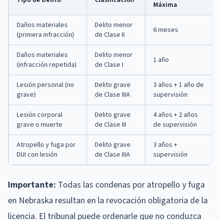
Máxima
Daños materiales
Delito menor
6 meses
(primera infracción)
de Clase II
Daños materiales
Delito menor
1 año
(infracción repetida)
de Clase I
Lesión personal (no
Delito grave
3 años + 1 año de
grave)
de Clase IIIA
supervisión
Lesión corporal
Delito grave
4 años + 2 años
grave o muerte
de Clase III
de supervisión
Atropello y fuga por
Delito grave
3 años +
DUI con lesión
de Clase IIIA
supervisión
Importante:
Todas las condenas por atropello y fuga
en Nebraska resultan en la revocación obligatoria de la
licencia. El tribunal puede ordenarle que no conduzca