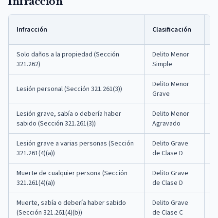
Infracción
C
Infracción
Clasificación
M
Solo daños a la propiedad (Sección
Delito Menor
3
321.262)
Simple
Delito Menor
Lesión personal (Sección 321.261(3))
1
Grave
Lesión grave, sabía o debería haber
Delito Menor
2
sabido (Sección 321.261(3))
Agravado
Lesión grave a varias personas (Sección
Delito Grave
5
321.261(4)(a))
de Clase D
Muerte de cualquier persona (Sección
Delito Grave
5
321.261(4)(a))
de Clase D
Muerte, sabía o debería haber sabido
Delito Grave
1
(Sección 321.261(4)(b))
de Clase C