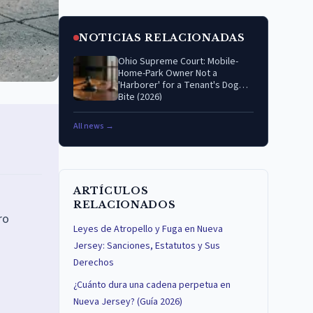
NOTICIAS RELACIONADAS
Ohio Supreme Court: Mobile-
Home-Park Owner Not a
'Harborer' for a Tenant's Dog
Bite (2026)
All news →
ARTÍCULOS
RELACIONADOS
ro
Leyes de Atropello y Fuga en Nueva
Jersey: Sanciones, Estatutos y Sus
Derechos
a
¿Cuánto dura una cadena perpetua en
Nueva Jersey? (Guía 2026)