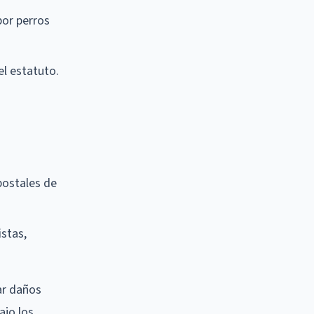
por perros
el estatuto.
postales de
istas,
ar daños
ajo los