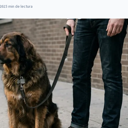
026
15
min de lectura