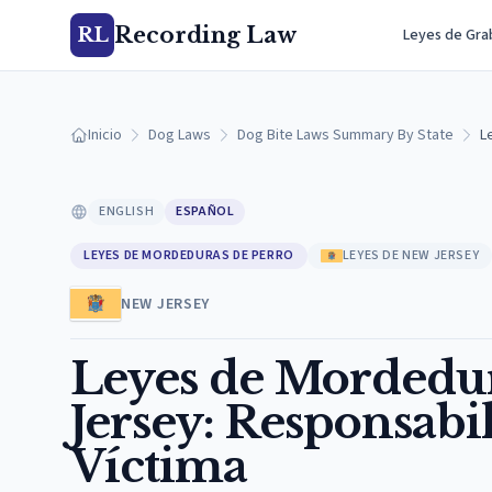
Recording Law
RL
Leyes de Gra
Inicio
Dog Laws
Dog Bite Laws Summary By State
L
ENGLISH
ESPAÑOL
LEYES DE MORDEDURAS DE PERRO
LEYES DE NEW JERSEY
NEW JERSEY
Leyes de Mordedur
Jersey: Responsabi
Víctima