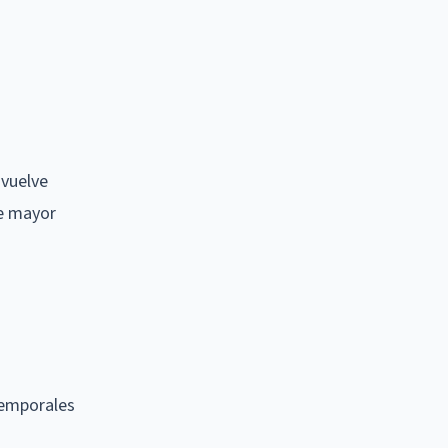
 vuelve
ce mayor
temporales