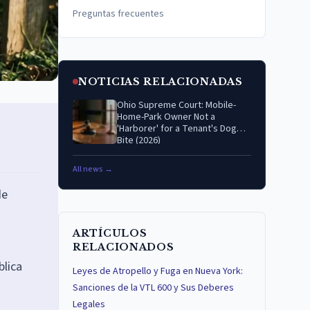
Preguntas frecuentes
NOTICIAS RELACIONADAS
Ohio Supreme Court: Mobile-
Home-Park Owner Not a
'Harborer' for a Tenant's Dog
Bite (2026)
All news →
de
ARTÍCULOS
RELACIONADOS
blica
Leyes de Atropello y Fuga en Nueva York:
Sanciones de la VTL 600 y Sus Deberes
Legales