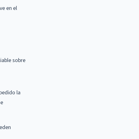
ve en el
iable sobre
pedido la
de
ueden