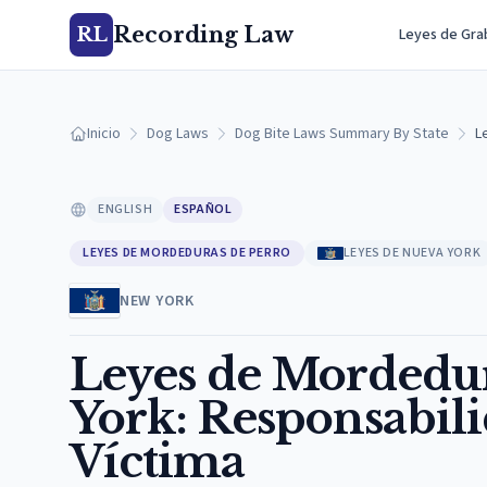
Recording Law
RL
Leyes de Gra
Inicio
Dog Laws
Dog Bite Laws Summary By State
L
ENGLISH
ESPAÑOL
LEYES DE MORDEDURAS DE PERRO
LEYES DE NUEVA YORK
NEW YORK
Leyes de Mordedur
York: Responsabili
Víctima