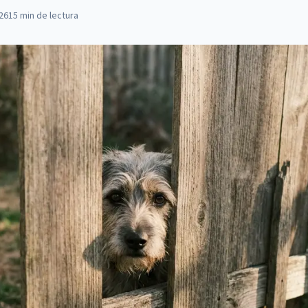
026
15
min de lectura