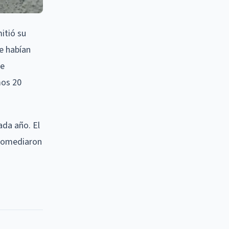
itió su
e habían
de
mos 20
da año. El
promediaron