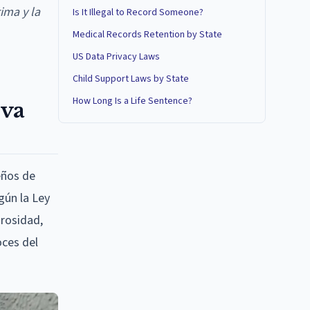
ima y la
Is It Illegal to Record Someone?
Medical Records Retention by State
US Data Privacy Laws
Child Support Laws by State
How Long Is a Life Sentence?
eva
eños de
gún la Ley
grosidad,
oces del