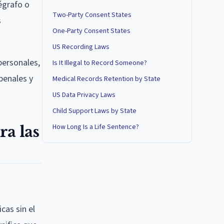
égrafo o
Two-Party Consent States
s
One-Party Consent States
US Recording Laws
personales,
Is It Illegal to Record Someone?
penales y
Medical Records Retention by State
US Data Privacy Laws
Child Support Laws by State
How Long Is a Life Sentence?
ra las
cas sin el