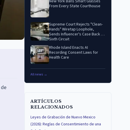
New York Bans Smart Glasses
From Every State Courthouse
Supreme Court Rejects "Clean-
Hands" Wiretap Loophole,
Sends Influencer's Case Back to
Sixth Circuit
Rhode Island Enacts AI
Recording Consent Laws for
Health Care
All news →
 de
ARTÍCULOS
RELACIONADOS
s
Leyes de Grabación de Nuevo Mexico
(2026): Reglas de Consentimiento de una