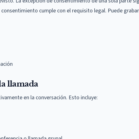
evisto. La excepción de consentimiento de una sola parte sig
io consentimiento cumple con el requisito legal. Puede grabar
bación
la llamada
tivamente en la conversación. Esto incluye:
nferencia o llamada grupal