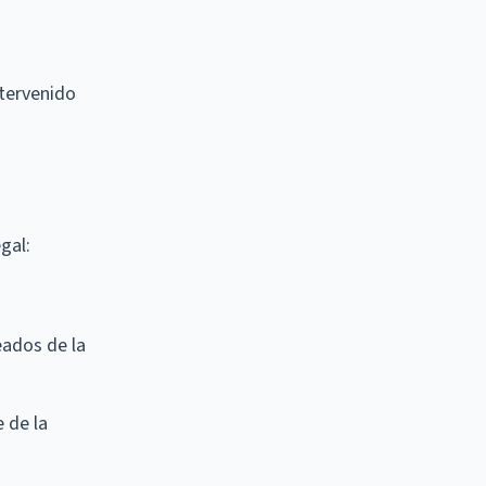
ntervenido
gal:
eados de la
e de la