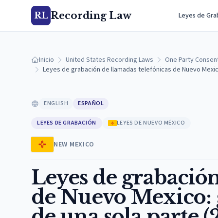
Recording Law
RL
Leyes de Gra
Inicio
United States Recording Laws
One Party Consen
Leyes de grabación de llamadas telefónicas de Nuevo Mexico
ENGLISH
ESPAÑOL
LEYES DE GRABACIÓN
LEYES DE NUEVO MÉXICO
NEW MEXICO
Leyes de grabación
de Nuevo Mexico: 
de una sola parte (