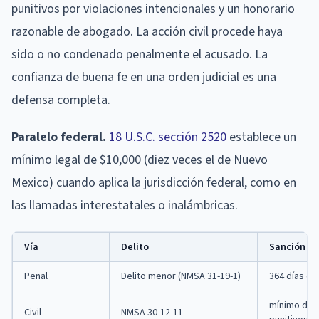
punitivos por violaciones intencionales y un honorario
razonable de abogado. La acción civil procede haya
sido o no condenado penalmente el acusado. La
confianza de buena fe en una orden judicial es una
defensa completa.
Paralelo federal.
18 U.S.C. sección 2520
establece un
mínimo legal de $10,000 (diez veces el de Nuevo
Mexico) cuando aplica la jurisdicción federal, como en
las llamadas interestatales o inalámbricas.
Vía
Delito
Sanción m
Penal
Delito menor (NMSA 31-19-1)
364 días de
mínimo de $
Civil
NMSA 30-12-11