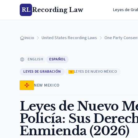
Recording Law
RL
Leyes de Gra
Inicio
United States Recording Laws
One Party Consen
ENGLISH
ESPAÑOL
LEYES DE GRABACIÓN
LEYES DE NUEVO MÉXICO
NEW MEXICO
Leyes de Nuevo Me
Policía: Sus Derec
Enmienda (2026)