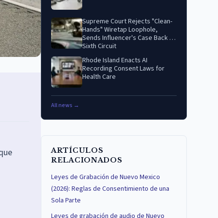
Supreme Court Rejects "Clean-
Hands" Wiretap Loophole,
Sends Influencer's Case Back to
Sixth Circuit
Rhode Island Enacts AI
Recording Consent Laws for
Health Care
All news →
ARTÍCULOS
 que
RELACIONADOS
Leyes de Grabación de Nuevo Mexico
(2026): Reglas de Consentimiento de una
Sola Parte
Leyes de grabación de audio de Nuevo