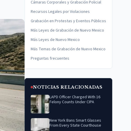
Cámaras Corporales y Grabación Policial
Recursos Legales por Violaciones
Grabación en Protestas y Eventos Públicos
Más Leyes de Grabación de Nuevo Mexico
Más Leyes de Nuevo Mexico
Más Temas de Grabación de Nuevo Mexico
Preguntas frecuentes
NOTICIAS RELACIONADAS
LAPD Officer Charged With 16
Felony Counts Under CIPA
New York Bans Smart Glasses
From Every State Courthouse