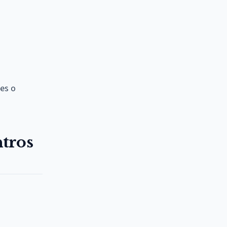
les o
tros