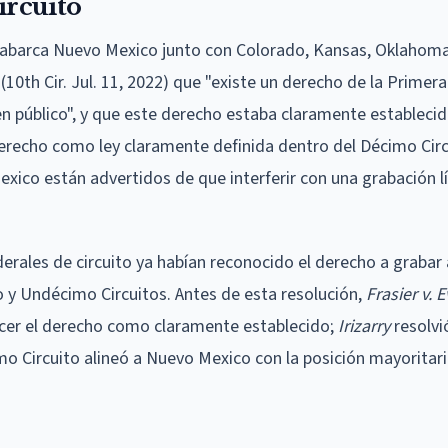
rcuito
ue abarca Nuevo Mexico junto con Colorado, Kansas, Oklahoma
 (10th Cir. Jul. 11, 2022) que "existe un derecho de la Prime
 en público", y que este derecho estaba claramente estableci
erecho como ley claramente definida dentro del Décimo Circu
xico están advertidos de que interferir con una grabación lí
erales de circuito ya habían reconocido el derecho a grabar a
o y Undécimo Circuitos. Antes de esta resolución,
Frasier v. 
nocer el derecho como claramente establecido;
Irizarry
resolvi
mo Circuito alineó a Nuevo Mexico con la posición mayoritar