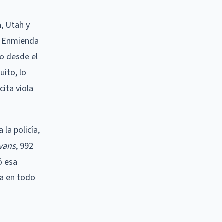
, Utah y
ra Enmienda
do desde el
ito, lo
cita viola
 la policía,
Evans
, 992
ó esa
ia en todo