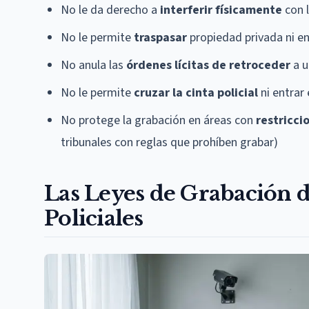
No le da derecho a
interferir físicamente
con l
No le permite
traspasar
propiedad privada ni en
No anula las
órdenes lícitas de retroceder
a u
No le permite
cruzar la cinta policial
ni entrar
No protege la grabación en áreas con
restricci
tribunales con reglas que prohíben grabar)
Las Leyes de Grabación 
Policiales