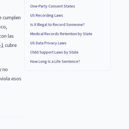
One-Party Consent States
US Recording Laws
ue cumplen
Is It Illegal to Record Someone?
ico,
Medical Records Retention by State
con las
US Data Privacy Laws
-1
cubre
Child Support Laws by State
How Long Is a Life Sentence?
y no
viola esos