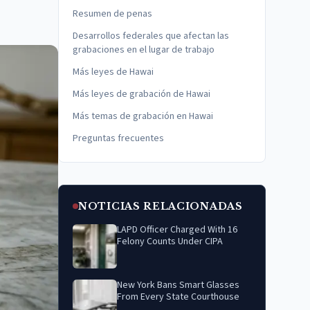
Resumen de penas
Desarrollos federales que afectan las
grabaciones en el lugar de trabajo
Más leyes de Hawai
Más leyes de grabación de Hawai
Más temas de grabación en Hawai
Preguntas frecuentes
NOTICIAS RELACIONADAS
LAPD Officer Charged With 16
Felony Counts Under CIPA
New York Bans Smart Glasses
From Every State Courthouse