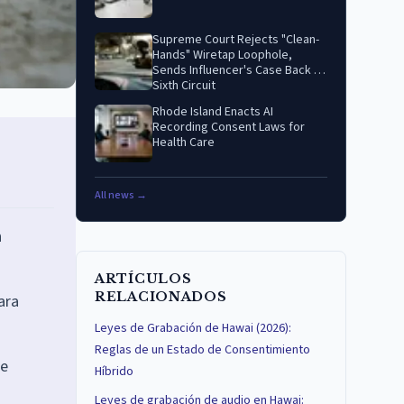
Supreme Court Rejects "Clean-
Hands" Wiretap Loophole,
Sends Influencer's Case Back to
Sixth Circuit
Rhode Island Enacts AI
Recording Consent Laws for
Health Care
All news →
n
ARTÍCULOS
RELACIONADOS
ara
Leyes de Grabación de Hawai (2026):
Reglas de un Estado de Consentimiento
se
Híbrido
Leyes de grabación de audio en Hawai: