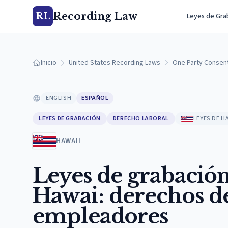
Recording Law
RL
Leyes de Gra
Inicio
United States Recording Laws
One Party Consen
ENGLISH
ESPAÑOL
LEYES DE GRABACIÓN
DERECHO LABORAL
LEYES DE H
HAWAII
Leyes de grabación
Hawai: derechos d
empleadores