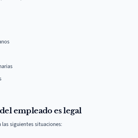
anos
narias
s
del empleado es legal
as siguientes situaciones: