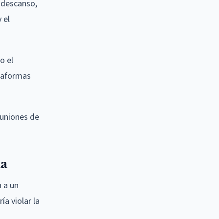
 descanso,
 el
o el
ataformas
euniones de
da
n a un
ía violar la