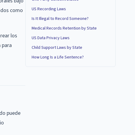
rales bajo
US Recording Laws
ados como
Is It Illegal to Record Someone?
Medical Records Retention by State
rear los
US Data Privacy Laws
a para
Child Support Laws by State
How Long Is a Life Sentence?
ado puede
io