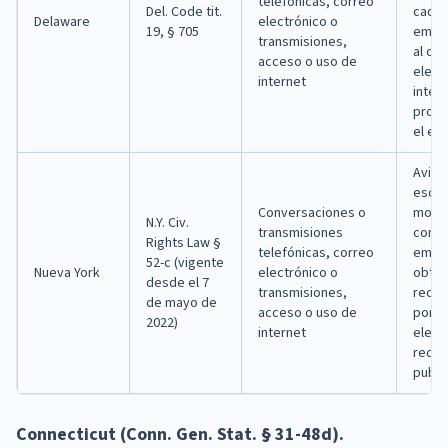
telefónicas, correo
Del. Code tit.
cada 
Delaware
electrónico o
19, § 705
empl
transmisiones,
al co
acceso o uso de
elect
internet
inter
propo
el em
Aviso
escrit
Conversaciones o
momen
N.Y. Civ.
transmisiones
contr
Rights Law §
telefónicas, correo
empl
52-c (vigente
Nueva York
electrónico o
obten
desde el 7
transmisiones,
recon
de mayo de
acceso o uso de
por e
2022)
internet
elect
requi
public
Connecticut (Conn. Gen. Stat. § 31-48d).