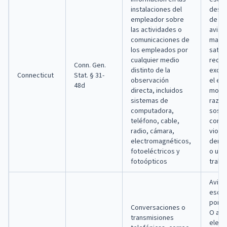
instalaciones del
descr
empleador sobre
de vig
las actividades o
aviso
comunicaciones de
maner
los empleados por
satisf
cualquier medio
requis
Conn. Gen.
distinto de la
excep
Connecticut
Stat. § 31-
observación
el em
48d
directa, incluidos
motiv
sistemas de
razon
computadora,
sosp
teléfono, cable,
condu
radio, cámara,
viola
electromagnéticos,
derec
fotoeléctricos y
o un 
fotoópticos
trabaj
Aviso
escri
por e
Conversaciones o
O avi
transmisiones
elect