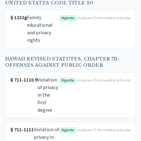
UNITED STATES CODE TITLE 20
§
1232g
Family
Vigente
citada en 29 de nuestros artículos
educational
and privacy
rights
HAWAII REVISED STATUTES, CHAPTER 711:
OFFENSES AGAINST PUBLIC ORDER
§
711-1110.9
Violation
Vigente
citada en 15 de nuestros artículos
of privacy
in the
first
degree
§
711-1111
Violation of
Vigente
citada en 17 de nuestros artículos
privacy in