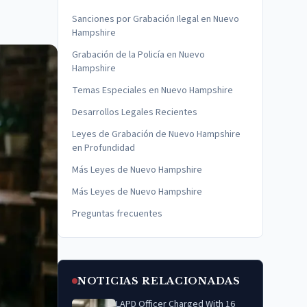
Sanciones por Grabación Ilegal en Nuevo
Hampshire
Grabación de la Policía en Nuevo
Hampshire
Temas Especiales en Nuevo Hampshire
Desarrollos Legales Recientes
Leyes de Grabación de Nuevo Hampshire
en Profundidad
Más Leyes de Nuevo Hampshire
Más Leyes de Nuevo Hampshire
Preguntas frecuentes
NOTICIAS RELACIONADAS
LAPD Officer Charged With 16