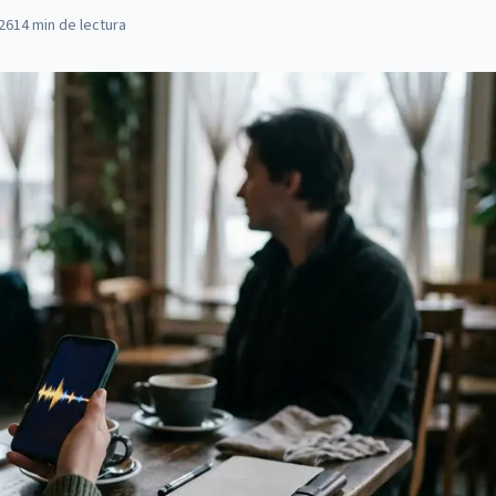
026
14
min de lectura