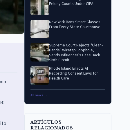
Felony Counts Under CIPA
New York Bans Smart Glasses
From Every State Courthouse
Supreme Court Rejects "Clean-
Hands" Wiretap Loophole,
Sends Influencer's Case Back to
Sixth Circuit
Rhode Island Enacts AI
Recording Consent Laws for
Health Care
ona
All news →
 B:
ARTÍCULOS
ito
RELACIONADOS