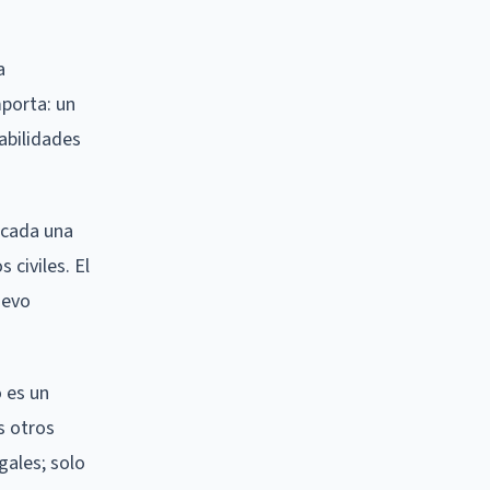
a
mporta: un
abilidades
 cada una
 civiles. El
uevo
o es un
s otros
gales; solo