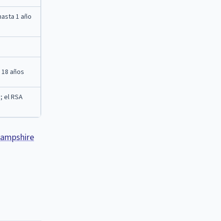
hasta 1 año
e 18 años
; el RSA
Hampshire