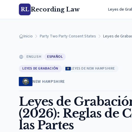
Recording Law
RL
Leyes de Gra
Inicio
Party Two Party Consent States
Leyes de Grabac
ENGLISH
ESPAÑOL
LEYES DE GRABACIÓN
LEYES DE NEW HAMPSHIRE
NEW HAMPSHIRE
Leyes de Grabaci
(2026): Reglas de 
las Partes