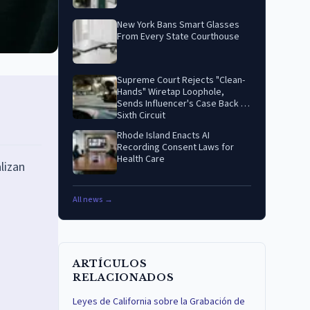
New York Bans Smart Glasses
From Every State Courthouse
Supreme Court Rejects "Clean-
Hands" Wiretap Loophole,
Sends Influencer's Case Back to
Sixth Circuit
Rhode Island Enacts AI
Recording Consent Laws for
Health Care
lizan
All news →
ARTÍCULOS
RELACIONADOS
Leyes de California sobre la Grabación de