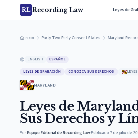
Recording Law
RL
Leyes de Gra
Inicio
Party Two Party Consent States
Maryland Recor
ENGLISH
ESPAÑOL
LEYES DE GRABACIÓN
CONOZCA SUS DERECHOS
LEYES
MARYLAND
Leyes de Maryland 
Sus Derechos y Lím
Por
Equipo Editorial de Recording Law
·
Publicado
7 de julio de 2