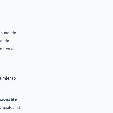
ibunal de
al de
da en el
ntimiento
azonable
iciales. El