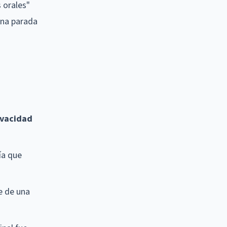
 orales"
 una parada
ivacidad
ía que
e de una