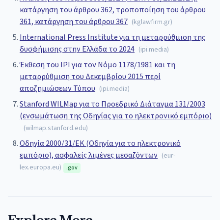
κατάργηση του άρθρου 362, τροποποίηση του άρθρου
361, κατάργηση του άρθρου 367
(
kglawfirm.gr
)
International Press Institute για τη μεταρρύθμιση της
δυσφήμισης στην Ελλάδα το 2024
(
ipi.media
)
Έκθεση του IPI για τον Νόμο 1178/1981 και τη
μεταρρύθμιση του Δεκεμβρίου 2015 περί
αποζημιώσεων Τύπου
(
ipi.media
)
Stanford WILMap για το Προεδρικό Διάταγμα 131/2003
(ενσωμάτωση της Οδηγίας για το ηλεκτρονικό εμπόριο)
(
wilmap.stanford.edu
)
Οδηγία 2000/31/ΕΚ (Οδηγία για το ηλεκτρονικό
εμπόριο), ασφαλείς λιμένες μεσαζόντων
(
eur-
lex.europa.eu
)
.gov