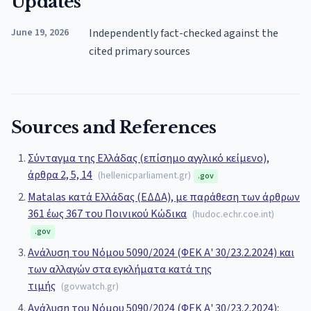
Updates
June 19, 2026
Independently fact-checked against the
cited primary sources
Sources and References
Σύνταγμα της Ελλάδας (επίσημο αγγλικό κείμενο),
άρθρα 2, 5, 14
(
hellenicparliament.gr
)
.gov
Matalas κατά Ελλάδας (ΕΔΔΑ), με παράθεση των άρθρων
361 έως 367 του Ποινικού Κώδικα
(
hudoc.echr.coe.int
)
.gov
Ανάλυση του Νόμου 5090/2024 (ΦΕΚ Α' 30/23.2.2024) και
των αλλαγών στα εγκλήματα κατά της
τιμής
(
govwatch.gr
)
Ανάλυση του Νόμου 5090/2024 (ΦΕΚ Α' 30/23.2.2024):