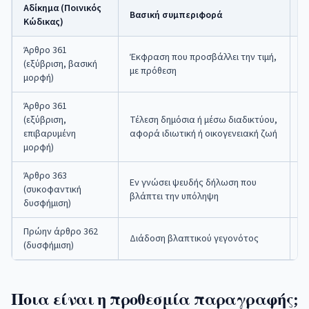
Αδίκημα (Ποινικός
Βασική συμπεριφορά
Π
Κώδικας)
Άρθρο 361
Έκφραση που προσβάλλει την τιμή,
(εξύβριση, βασική
Φ
με πρόθεση
μορφή)
Άρθρο 361
(εξύβριση,
Τέλεση δημόσια ή μέσω διαδικτύου,
Φ
επιβαρυμένη
αφορά ιδιωτική ή οικογενειακή ζωή
π
μορφή)
Άρθρο 363
Φ
Εν γνώσει ψευδής δήλωση που
(συκοφαντική
μ
βλάπτει την υπόληψη
δυσφήμιση)
π
Πρώην άρθρο 362
Κ
Διάδοση βλαπτικού γεγονότος
(δυσφήμιση)
5
Ποια είναι η προθεσμία παραγραφής;