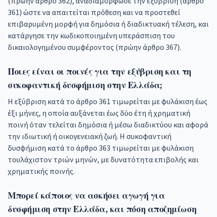
(πρώην άρθρο 362), αναδιαμόρφωσε την εξύβριση (άρθρο
361) ώστε να απαιτείται πρόθεση και να προστεθεί
επιβαρυμένη μορφή για δημόσια ή διαδικτυακή τέλεση, και
κατάργησε την κωδικοποιημένη υπεράσπιση του
δικαιολογημένου συμφέροντος (πρώην άρθρο 367).
Ποιες είναι οι ποινές για την εξύβριση και τη
συκοφαντική δυσφήμιση στην Ελλάδα;
Η εξύβριση κατά το άρθρο 361 τιμωρείται με φυλάκιση έως
έξι μήνες, η οποία αυξάνεται έως δύο έτη ή χρηματική
ποινή όταν τελείται δημόσια ή μέσω διαδικτύου και αφορά
την ιδιωτική ή οικογενειακή ζωή. Η συκοφαντική
δυσφήμιση κατά το άρθρο 363 τιμωρείται με φυλάκιση
τουλάχιστον τριών μηνών, με δυνατότητα επιβολής και
χρηματικής ποινής.
Μπορεί κάποιος να ασκήσει αγωγή για
δυσφήμιση στην Ελλάδα, και πόση αποζημίωση