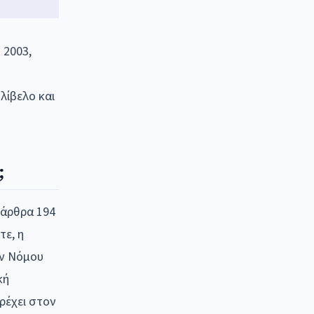
 2003,
λίβελο και
;
 άρθρα 194
τε, η
ων Νόμου
κή
ρέχει στον