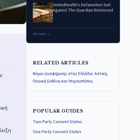
UnitedHealth's Defamation Suit
Against The Guardian Dismissed
All news →
RELATED ARTICLES
Νόμοι Δυσφήμισης στην Ελλάδα: Αστική,
ε
Ποινική Ευθύνη και Υπερασπίσεις
ική
POPULAR GUIDES
Two-Party Consent States
δειξη
One-Party Consent States