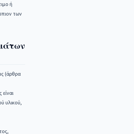
ιμο ή
ώπιον των
ημάτων
ις (άρθρα
 είναι
ύ υλικού,
τος,