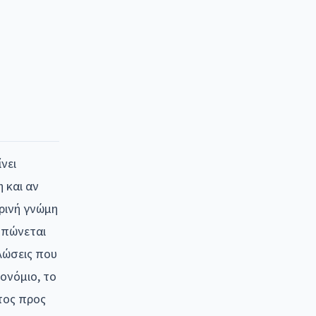
νει
 και αν
κρινή γνώμη
υπώνεται
λώσεις που
ονόμιο, το
τος προς