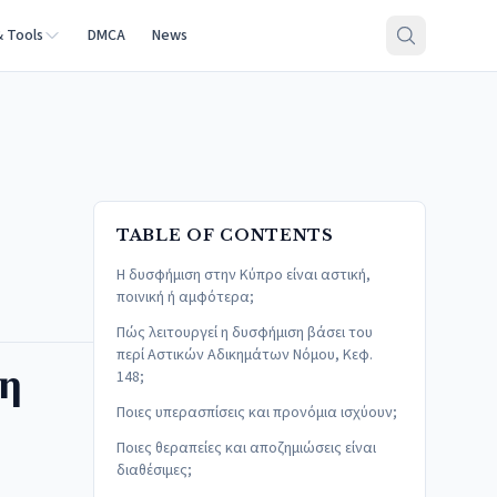
& Tools
DMCA
News
TABLE OF CONTENTS
Η δυσφήμιση στην Κύπρο είναι αστική,
ποινική ή αμφότερα;
Πώς λειτουργεί η δυσφήμιση βάσει του
περί Αστικών Αδικημάτων Νόμου, Κεφ.
η
148;
Ποιες υπερασπίσεις και προνόμια ισχύουν;
Ποιες θεραπείες και αποζημιώσεις είναι
διαθέσιμες;