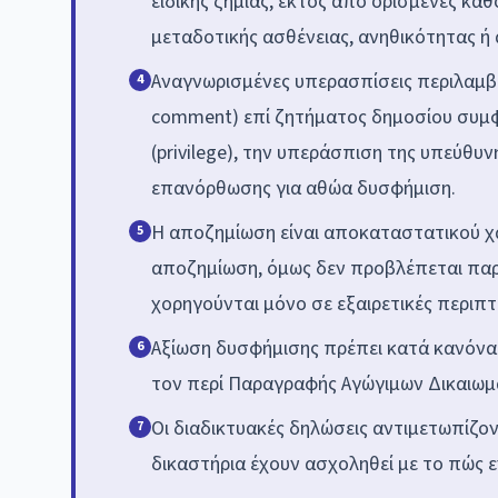
ειδικής ζημίας, εκτός από ορισμένες κα
μεταδοτικής ασθένειας, ανηθικότητας 
Αναγνωρισμένες υπερασπίσεις περιλαμβάνο
4
comment) επί ζητήματος δημοσίου συμφ
(privilege), την υπεράσπιση της υπεύθυ
επανόρθωσης για αθώα δυσφήμιση.
Η αποζημίωση είναι αποκαταστατικού χα
5
αποζημίωση, όμως δεν προβλέπεται παρ
χορηγούνται μόνο σε εξαιρετικές περιπτ
Αξίωση δυσφήμισης πρέπει κατά κανόνα 
6
τον περί Παραγραφής Αγώγιμων Δικαιω
Οι διαδικτυακές δηλώσεις αντιμετωπίζοντ
7
δικαστήρια έχουν ασχοληθεί με το πώς 