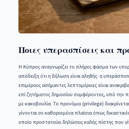
Ποιες υπερασπίσεις και πρ
Η Κύπρος αναγνωρίζει το πλήρες φάσμα των υπερασ
απόδειξη ότι η δήλωση είναι αληθής· η υπεράσπιση
επιμέρους ασήμαντες λεπτομέρειες είναι ανακριβε
επί ζητήματος δημοσίου συμφέροντος, υπό την π
με κακοβουλία. Το προνόμιο (privilege) διακρίνε
γίνονται σε καθορισμένα πλαίσια όπως δικαστικές 
οποίο προστατεύει δηλώσεις καλής πίστης που γί