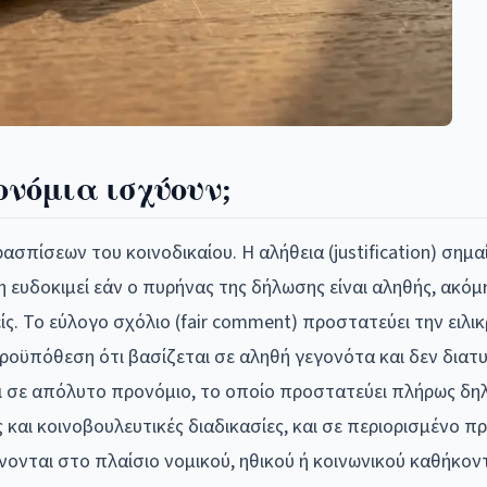
ονόμια ισχύουν;
πίσεων του κοινοδικαίου. Η αλήθεια (justification) σημαί
 ευδοκιμεί εάν ο πυρήνας της δήλωσης είναι αληθής, ακόμη
ίς. Το εύλογο σχόλιο (fair comment) προστατεύει την ειλι
ροϋπόθεση ότι βασίζεται σε αληθή γεγονότα και δεν διατ
ται σε απόλυτο προνόμιο, το οποίο προστατεύει πλήρως δη
και κοινοβουλευτικές διαδικασίες, και σε περιορισμένο πρ
νονται στο πλαίσιο νομικού, ηθικού ή κοινωνικού καθήκον