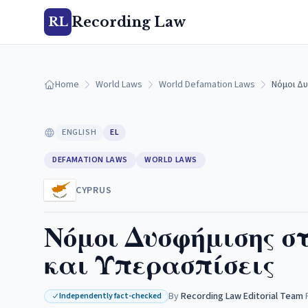
Recording Law
RL
Home
World Laws
World Defamation Laws
Νόμοι Δυ
ENGLISH
EL
DEFAMATION LAWS
WORLD LAWS
CYPRUS
Νόμοι Δυσφήμισης σ
και Υπερασπίσεις
By
Recording Law Editorial Team
·
Independently fact-checked