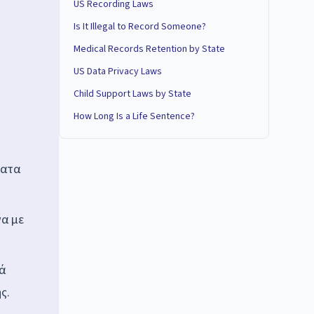
US Recording Laws
Is It Illegal to Record Someone?
Medical Records Retention by State
US Data Privacy Laws
Child Support Laws by State
How Long Is a Life Sentence?
ματα
να με
ά
ς.