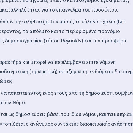
θορισμένες κατηγορίες όπως ο καταλογισμός εγκλήματος,
ή ακαταλληλότητας για το επάγγελμα του προσώπου.
υν την αλήθεια (justification), το εύλογο σχόλιο (fair
έροντος, το απόλυτο και το περιορισμένο προνόμιο
νης δημοσιογραφίας (τύπου Reynolds) και την προσφορά
ρακτήρα και μπορεί να περιλαμβάνει επιτεινόμενη
αδειγματική (τιμωρητική) αποζημίωση· ενδιάμεσα διατάγ
ώσεις.
να ασκείται εντός ενός έτους από τη δημοσίευση, σύμφω
μάτων Νόμο.
αι ως δημοσιεύσεις βάσει του ίδιου νόμου, και τα κυπριακ
εντοπίζεται ο ανώνυμος συντάκτης διαδικτυακής ανάρτηση