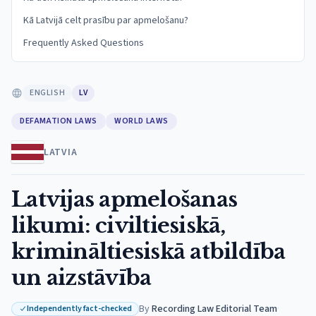
Kā Latvijā celt prasību par apmelošanu?
Frequently Asked Questions
ENGLISH
LV
DEFAMATION LAWS
WORLD LAWS
LATVIA
Latvijas apmelošanas
likumi: civiltiesiskā,
krimināltiesiskā atbildība
un aizstāvība
By
Recording Law Editorial Team
·
Independently fact-checked