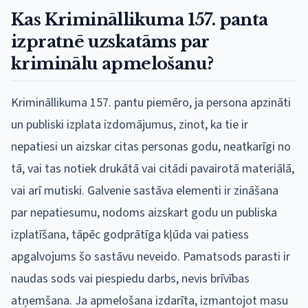
Kas Krimināllikuma 157. panta
izpratnē uzskatāms par
kriminālu apmelošanu?
Krimināllikuma 157. pantu piemēro, ja persona apzināti
un publiski izplata izdomājumus, zinot, ka tie ir
nepatiesi un aizskar citas personas godu, neatkarīgi no
tā, vai tas notiek drukātā vai citādi pavairotā materiālā,
vai arī mutiski. Galvenie sastāva elementi ir zināšana
par nepatiesumu, nodoms aizskart godu un publiska
izplatīšana, tāpēc godprātīga kļūda vai patiess
apgalvojums šo sastāvu neveido. Pamatsods parasti ir
naudas sods vai piespiedu darbs, nevis brīvības
atņemšana. Ja apmelošana izdarīta, izmantojot masu