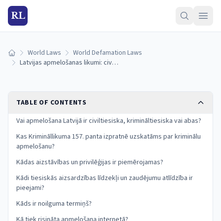
RL
World Laws
World Defamation Laws
Home
Latvijas apmelošanas likumi: civiltiesiskā, krimināltiesiskā atbildība un aizstāvība
TABLE OF CONTENTS
Vai apmelošana Latvijā ir civiltiesiska, krimināltiesiska vai abas?
Kas Krimināllikuma 157. panta izpratnē uzskatāms par kriminālu
apmelošanu?
Kādas aizstāvības un privilēģijas ir piemērojamas?
Kādi tiesiskās aizsardzības līdzekļi un zaudējumu atlīdzība ir
pieejami?
Kāds ir noilguma termiņš?
Kā tiek risināta apmelošana internetā?