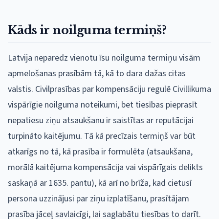
Kāds ir noilguma termiņš?
Latvija neparedz vienotu īsu noilguma termiņu visām
apmelošanas prasībām tā, kā to dara dažas citas
valstis. Civilprasības par kompensāciju regulē Civillikuma
vispārīgie noilguma noteikumi, bet tiesības pieprasīt
nepatiesu ziņu atsaukšanu ir saistītas ar reputācijai
turpināto kaitējumu. Tā kā precīzais termiņš var būt
atkarīgs no tā, kā prasība ir formulēta (atsaukšana,
morālā kaitējuma kompensācija vai vispārīgais delikts
saskaņā ar 1635. pantu), kā arī no brīža, kad cietusī
persona uzzinājusi par ziņu izplatīšanu, prasītājam
prasība jāceļ savlaicīgi, lai saglabātu tiesības to darīt.