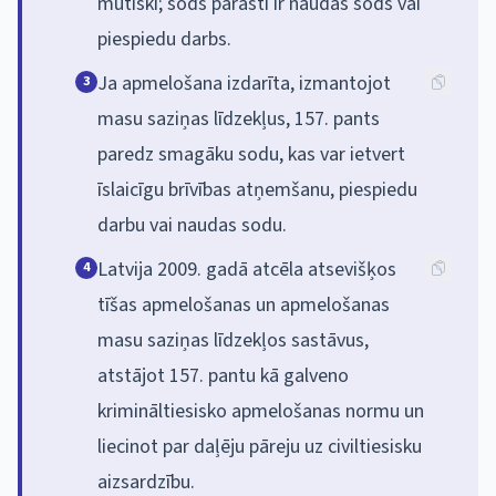
mutiski; sods parasti ir naudas sods vai
piespiedu darbs.
Ja apmelošana izdarīta, izmantojot
3
masu saziņas līdzekļus, 157. pants
paredz smagāku sodu, kas var ietvert
īslaicīgu brīvības atņemšanu, piespiedu
darbu vai naudas sodu.
Latvija 2009. gadā atcēla atsevišķos
4
tīšas apmelošanas un apmelošanas
masu saziņas līdzekļos sastāvus,
atstājot 157. pantu kā galveno
krimināltiesisko apmelošanas normu un
liecinot par daļēju pāreju uz civiltiesisku
aizsardzību.