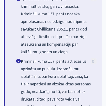
krimināltiesiska, gan civiltiesiska:
Krimināllikuma 157. pants nosaka
apmelošanas noziedzīgo nodarījumu,
savukārt Civillikuma 2352.1 pants dod
atsevišķu tiesību celt prasību par ziņu
atsaukšanu un kompensāciju par
kaitējumu godam un cieņai.
Krimināllikuma 157. pants attiecas uz
2
apzinātu un publisku izdomājumu
izplatīšanu, par kuru izplatītājs zina, ka
tie ir nepatiesi un aizskar citas personas
godu, neatkarīgi no tā, vai tas notiek
drukātā, citādi pavairotā veidā vai