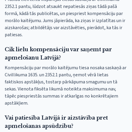
2352.1 pantu, lūdzot atsaukt nepatiesās ziņas tādā pašā
formā, kādā tās publicētas, un piespriest kompensāciju par
morālo kaitējumu. Jums jāpierāda, ka ziņas ir izplatītas un ir
aizskarošas; atbildētājs var aizstāvēties, pierādot, ka tās ir
patiesas.
Cik lielu kompensāciju var saņemt par
apmelošanu Latvijā?
Kompensāciju par morālo kaitējumu tiesa nosaka saskaņā ar
Civillikuma 1635. un 2352.1 pantu, ņemot vērā lietas
faktiskos apstākļus, tostarp pārkāpuma smagumu un tā
sekas. Vienota fiksēta likumā noteikta maksimuma nav,
tāpēc piespriestās summas ir atkarīgas no konkrētajiem
apstākļiem.
Vai patiesība Latvijā ir aizstāvība pret
apmelošanas apsūdzību?