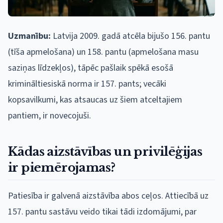
Uzmanību:
Latvija 2009. gadā atcēla bijušo 156. pantu
(tīša apmelošana) un 158. pantu (apmelošana masu
saziņas līdzekļos), tāpēc pašlaik spēkā esošā
krimināltiesiskā norma ir 157. pants; vecāki
kopsavilkumi, kas atsaucas uz šiem atceltajiem
pantiem, ir novecojuši.
Kādas aizstāvības un privilēģijas
ir piemērojamas?
Patiesība ir galvenā aizstāvība abos ceļos. Attiecībā uz
157. pantu sastāvu veido tikai tādi izdomājumi, par