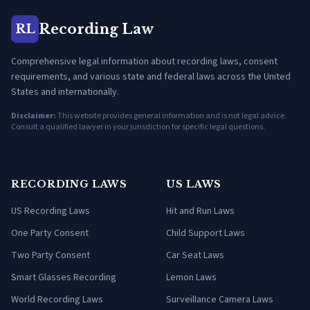
Recording Law
RL
Comprehensive legal information about recording laws, consent
requirements, and various state and federal laws across the United
States and internationally.
Disclaimer:
This website provides general information and is not legal advice.
Consult a qualified lawyer in your jurisdiction for specific legal questions.
RECORDING LAWS
US LAWS
US Recording Laws
Hit and Run Laws
One Party Consent
Child Support Laws
Two Party Consent
Car Seat Laws
Smart Glasses Recording
Lemon Laws
World Recording Laws
Surveillance Camera Laws