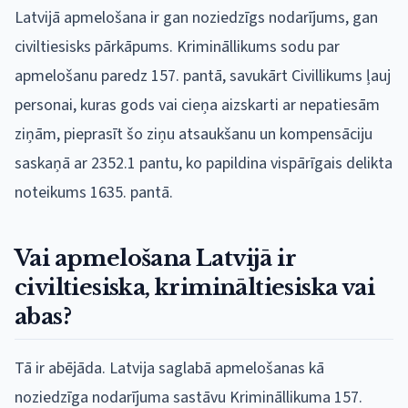
Latvijā apmelošana ir gan noziedzīgs nodarījums, gan
civiltiesisks pārkāpums. Krimināllikums sodu par
apmelošanu paredz 157. pantā, savukārt Civillikums ļauj
personai, kuras gods vai cieņa aizskarti ar nepatiesām
ziņām, pieprasīt šo ziņu atsaukšanu un kompensāciju
saskaņā ar 2352.1 pantu, ko papildina vispārīgais delikta
noteikums 1635. pantā.
Vai apmelošana Latvijā ir
civiltiesiska, krimināltiesiska vai
abas?
Tā ir abējāda. Latvija saglabā apmelošanas kā
noziedzīga nodarījuma sastāvu Krimināllikuma 157.