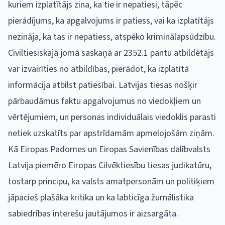
kuriem izplatītājs zina, ka tie ir nepatiesi, tāpēc
pierādījums, ka apgalvojums ir patiess, vai ka izplatītājs
nezināja, ka tas ir nepatiess, atspēko kriminālapsūdzību.
Civiltiesiskajā jomā saskaņā ar 2352.1 pantu atbildētājs
var izvairīties no atbildības, pierādot, ka izplatītā
informācija atbilst patiesībai. Latvijas tiesas nošķir
pārbaudāmus faktu apgalvojumus no viedokļiem un
vērtējumiem, un personas individuālais viedoklis parasti
netiek uzskatīts par apstrīdamām apmelojošām ziņām.
Kā Eiropas Padomes un Eiropas Savienības dalībvalsts
Latvija piemēro Eiropas Cilvēktiesību tiesas judikatūru,
tostarp principu, ka valsts amatpersonām un politiķiem
jāpacieš plašāka kritika un ka labticīga žurnālistika
sabiedrības interešu jautājumos ir aizsargāta.