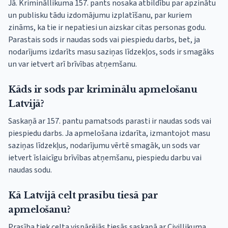
Jā. Krimināllikuma 157. pants nosaka atbildību par apzinātu
un publisku tādu izdomājumu izplatīšanu, par kuriem
zināms, ka tie ir nepatiesi un aizskar citas personas godu.
Parastais sods ir naudas sods vai piespiedu darbs, bet, ja
nodarījums izdarīts masu saziņas līdzekļos, sods ir smagāks
un var ietvert arī brīvības atņemšanu.
Kāds ir sods par kriminālu apmelošanu
Latvijā?
Saskaņā ar 157. pantu pamatsods parasti ir naudas sods vai
piespiedu darbs. Ja apmelošana izdarīta, izmantojot masu
saziņas līdzekļus, nodarījumu vērtē smagāk, un sods var
ietvert īslaicīgu brīvības atņemšanu, piespiedu darbu vai
naudas sodu.
Kā Latvijā celt prasību tiesā par
apmelošanu?
Prasība tiek celta vispārējās tiesās saskaņā ar Civillikuma