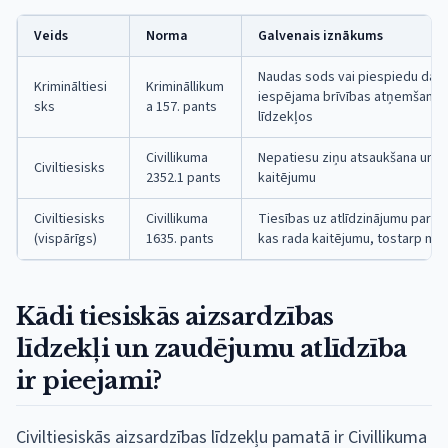
Veids
Norma
Galvenais iznākums
Naudas sods vai piespiedu dar
Krimināltiesi
Krimināllikum
iespējama brīvības atņemšana), 
sks
a 157. pants
līdzekļos
Civillikuma
Nepatiesu ziņu atsaukšana un 
Civiltiesisks
2352.1 pants
kaitējumu
Civiltiesisks
Civillikuma
Tiesības uz atlīdzinājumu par j
(vispārīgs)
1635. pants
kas rada kaitējumu, tostarp mo
Kādi tiesiskās aizsardzības
līdzekļi un zaudējumu atlīdzība
ir pieejami?
Civiltiesiskās aizsardzības līdzekļu pamatā ir Civillikuma