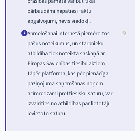
prasības pamatā var būt tikai
pārbaudāmi nepatiesi faktu
apgalvojumi, nevis viedokļi.
Apmelošanai internetā piemēro tos
7
pašus noteikumus, un starpnieku
atbildība tiek noteikta saskaņā ar
Eiropas Savienības tiesību aktiem,
tāpēc platforma, kas pēc pienācīga
paziņojuma saņemšanas noņem
acīmredzami prettiesisku saturu, var
izvairīties no atbildības par lietotāju
ievietoto saturu.