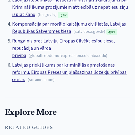
Latvijas Republikas Tieslietu ministrijas skaidrojums par
Krimināllikuma grozījumiem attiecībā uz nepatiesu ziņu
izplatīšanu
(
tm.gov.lv
)
.gov
Kompensācija par morālo kaitējumu civillietās, Latvijas
Republikas Satversmes tiesa
(
satv.tiesa.gov.lv
)
.gov
Rungainis pret Latviju, Eiropas Cilvēktiesību tiesa,
reputācija un vārda
brīvība
(
globalfreedomofexpression.columbia.edu
)
Latvijas priekšlikums par kriminālās apmelošanas
reformu, Eiropas Preses un plašsaziņas līdzekļu brīvības
centrs
(
sorainen.com
)
Explore More
RELATED GUIDES