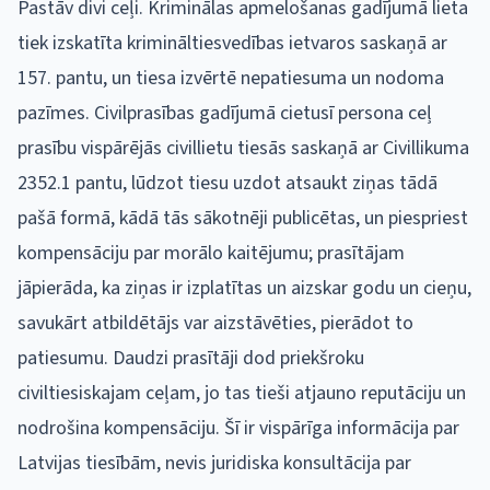
Pastāv divi ceļi. Kriminālas apmelošanas gadījumā lieta
tiek izskatīta krimināltiesvedības ietvaros saskaņā ar
157. pantu, un tiesa izvērtē nepatiesuma un nodoma
pazīmes. Civilprasības gadījumā cietusī persona ceļ
prasību vispārējās civillietu tiesās saskaņā ar Civillikuma
2352.1 pantu, lūdzot tiesu uzdot atsaukt ziņas tādā
pašā formā, kādā tās sākotnēji publicētas, un piespriest
kompensāciju par morālo kaitējumu; prasītājam
jāpierāda, ka ziņas ir izplatītas un aizskar godu un cieņu,
savukārt atbildētājs var aizstāvēties, pierādot to
patiesumu. Daudzi prasītāji dod priekšroku
civiltiesiskajam ceļam, jo tas tieši atjauno reputāciju un
nodrošina kompensāciju. Šī ir vispārīga informācija par
Latvijas tiesībām, nevis juridiska konsultācija par