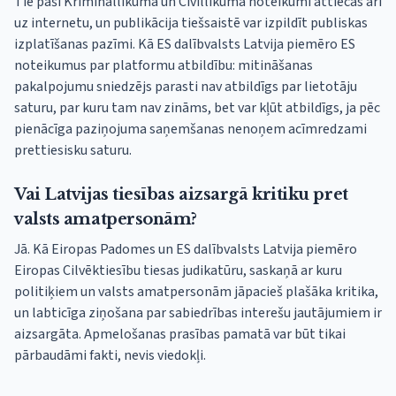
Tie paši Krimināllikuma un Civillikuma noteikumi attiecas arī
uz internetu, un publikācija tiešsaistē var izpildīt publiskas
izplatīšanas pazīmi. Kā ES dalībvalsts Latvija piemēro ES
noteikumus par platformu atbildību: mitināšanas
pakalpojumu sniedzējs parasti nav atbildīgs par lietotāju
saturu, par kuru tam nav zināms, bet var kļūt atbildīgs, ja pēc
pienācīga paziņojuma saņemšanas nenoņem acīmredzami
prettiesisku saturu.
Vai Latvijas tiesības aizsargā kritiku pret
valsts amatpersonām?
Jā. Kā Eiropas Padomes un ES dalībvalsts Latvija piemēro
Eiropas Cilvēktiesību tiesas judikatūru, saskaņā ar kuru
politiķiem un valsts amatpersonām jāpacieš plašāka kritika,
un labticīga ziņošana par sabiedrības interešu jautājumiem ir
aizsargāta. Apmelošanas prasības pamatā var būt tikai
pārbaudāmi fakti, nevis viedokļi.