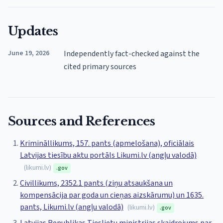
Updates
June 19, 2026
Independently fact-checked against the
cited primary sources
Sources and References
Krimināllikums, 157. pants (apmelošana), oficiālais
Latvijas tiesību aktu portāls Likumi.lv (angļu valodā)
(
likumi.lv
)
.gov
Civillikums, 2352.1 pants (ziņu atsaukšana un
kompensācija par goda un cieņas aizskārumu) un 1635.
pants, Likumi.lv (angļu valodā)
(
likumi.lv
)
.gov