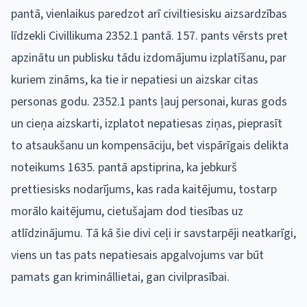
pantā, vienlaikus paredzot arī civiltiesisku aizsardzības
līdzekli Civillikuma 2352.1 pantā. 157. pants vērsts pret
apzinātu un publisku tādu izdomājumu izplatīšanu, par
kuriem zināms, ka tie ir nepatiesi un aizskar citas
personas godu. 2352.1 pants ļauj personai, kuras gods
un cieņa aizskarti, izplatot nepatiesas ziņas, pieprasīt
to atsaukšanu un kompensāciju, bet vispārīgais delikta
noteikums 1635. pantā apstiprina, ka jebkurš
prettiesisks nodarījums, kas rada kaitējumu, tostarp
morālo kaitējumu, cietušajam dod tiesības uz
atlīdzinājumu. Tā kā šie divi ceļi ir savstarpēji neatkarīgi,
viens un tas pats nepatiesais apgalvojums var būt
pamats gan krimināllietai, gan civilprasībai.