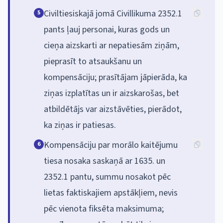
Civiltiesiskajā jomā Civillikuma 2352.1
5
pants ļauj personai, kuras gods un
cieņa aizskarti ar nepatiesām ziņām,
pieprasīt to atsaukšanu un
kompensāciju; prasītājam jāpierāda, ka
ziņas izplatītas un ir aizskarošas, bet
atbildētājs var aizstāvēties, pierādot,
ka ziņas ir patiesas.
Kompensāciju par morālo kaitējumu
6
tiesa nosaka saskaņā ar 1635. un
2352.1 pantu, summu nosakot pēc
lietas faktiskajiem apstākļiem, nevis
pēc vienota fiksēta maksimuma;