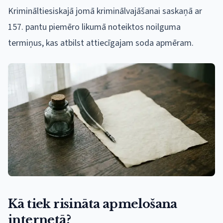
Krimināltiesiskajā jomā kriminālvajāšanai saskaņā ar
157. pantu piemēro likumā noteiktos noilguma
termiņus, kas atbilst attiecīgajam soda apmēram.
Kā tiek risināta apmelošana
internetā?