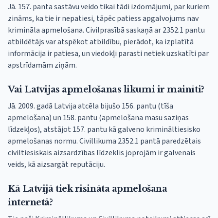
Jā. 157. panta sastāvu veido tikai tādi izdomājumi, par kuriem
zināms, ka tie ir nepatiesi, tāpēc patiess apgalvojums nav
krimināla apmelošana. Civilprasībā saskaņā ar 2352.1 pantu
atbildētājs var atspēkot atbildību, pierādot, ka izplatītā
informācija ir patiesa, un viedokļi parasti netiek uzskatīti par
apstrīdamām ziņām.
Vai Latvijas apmelošanas likumi ir mainīti?
Jā. 2009. gadā Latvija atcēla bijušo 156. pantu (tīša
apmelošana) un 158. pantu (apmelošana masu saziņas
līdzekļos), atstājot 157. pantu kā galveno krimināltiesisko
apmelošanas normu. Civillikuma 2352.1 pantā paredzētais
civiltiesiskais aizsardzības līdzeklis joprojām ir galvenais
veids, kā aizsargāt reputāciju.
Kā Latvijā tiek risināta apmelošana
internetā?