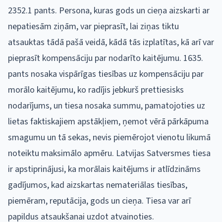
2352.1 pants. Persona, kuras gods un cieņa aizskarti ar
nepatiesām ziņām, var pieprasīt, lai ziņas tiktu
atsauktas tādā pašā veidā, kādā tās izplatītas, kā arī var
pieprasīt kompensāciju par nodarīto kaitējumu. 1635.
pants nosaka vispārīgas tiesības uz kompensāciju par
morālo kaitējumu, ko radījis jebkurš prettiesisks
nodarījums, un tiesa nosaka summu, pamatojoties uz
lietas faktiskajiem apstākļiem, ņemot vērā pārkāpuma
smagumu un tā sekas, nevis piemērojot vienotu likumā
noteiktu maksimālo apmēru. Latvijas Satversmes tiesa
ir apstiprinājusi, ka morālais kaitējums ir atlīdzināms
gadījumos, kad aizskartas nemateriālas tiesības,
piemēram, reputācija, gods un cieņa. Tiesa var arī
papildus atsaukšanai uzdot atvainoties.