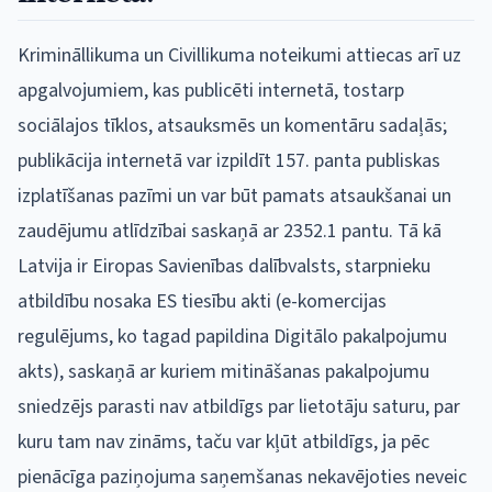
Krimināllikuma un Civillikuma noteikumi attiecas arī uz
apgalvojumiem, kas publicēti internetā, tostarp
sociālajos tīklos, atsauksmēs un komentāru sadaļās;
publikācija internetā var izpildīt 157. panta publiskas
izplatīšanas pazīmi un var būt pamats atsaukšanai un
zaudējumu atlīdzībai saskaņā ar 2352.1 pantu. Tā kā
Latvija ir Eiropas Savienības dalībvalsts, starpnieku
atbildību nosaka ES tiesību akti (e-komercijas
regulējums, ko tagad papildina Digitālo pakalpojumu
akts), saskaņā ar kuriem mitināšanas pakalpojumu
sniedzējs parasti nav atbildīgs par lietotāju saturu, par
kuru tam nav zināms, taču var kļūt atbildīgs, ja pēc
pienācīga paziņojuma saņemšanas nekavējoties neveic