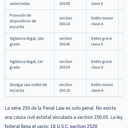
4 
autorizadas
250.05
clase E
Posesión de
section
Delito menor
dispositivos de
36
250.10
clase A
escucha
Vigilancia ilegal, 2do
section
Delito grave
4 
grado
250.45
clase E
Vigilancia ilegal, 1er
section
Delito grave
7 
grado
250.50
clase D
Divulgar una orden de
section
Delito menor
36
escucha
250.20
clase A
La serie 250 de la Penal Law es solo penal. No existe
una causa civil estatal vinculada a section 250.05. La ley
federal llena el vacío:
18 U.S.C. section 2520