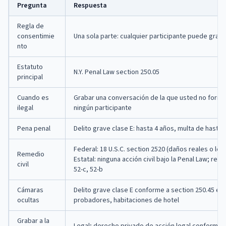
Pregunta
Respuesta
Regla de
consentimie
Una sola parte: cualquier participante puede graba
nto
Estatuto
N.Y. Penal Law section 250.05
principal
Cuando es
Grabar una conversación de la que usted no forma 
ilegal
ningún participante
Pena penal
Delito grave clase E: hasta 4 años, multa de hasta 
Federal: 18 U.S.C. section 2520 (daños reales o le
Remedio
Estatal: ninguna acción civil bajo la Penal Law; re
civil
52-c, 52-b
Cámaras
Delito grave clase E conforme a section 250.45 en
ocultas
probadores, habitaciones de hotel
Grabar a la
Legal; derecho privado de acción legal conforme a 