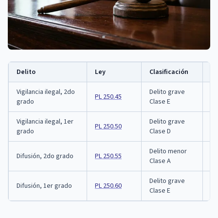
Delito
Ley
Clasificación
Sa
Vigilancia ilegal, 2do
Delito grave
PL 250.45
Ha
grado
Clase E
Vigilancia ilegal, 1er
Delito grave
Ha
PL 250.50
grado
Clase D
de
Delito menor
Difusión, 2do grado
PL 250.55
Ha
Clase A
Delito grave
Difusión, 1er grado
PL 250.60
Ha
Clase E