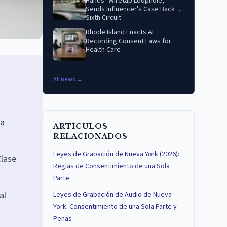
Hands" Wiretap Loophole,
Sends Influencer's Case Back to
Sixth Circuit
Rhode Island Enacts AI
Recording Consent Laws for
Health Care
All news →
ga
ARTÍCULOS
RELACIONADOS
Leyes de Grabación de Nueva York (2026):
Clase
Reglas de Consentimiento de una Sola
Parte
al
Leyes de Grabación de Audio de Nueva
York: Consentimiento de una Sola Parte y
Penas