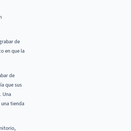
n
 grabar de
o en que la
abar de
ía que sus
o. Una
 una tienda
itorio,