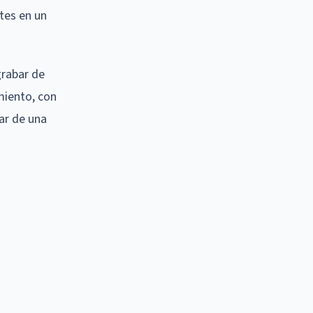
ntes en un
grabar de
miento, con
sar de una