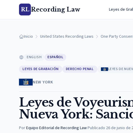
Recording Law
RL
Leyes de Gra
Inicio
United States Recording Laws
One Party Consen
ENGLISH
ESPAÑOL
LEYES DE GRABACIÓN
DERECHO PENAL
LEYES DE NUE
NEW YORK
Leyes de Voyeuris
Nueva York: Sanci
Por
Equipo Editorial de Recording Law
·
Publicado
26 de junio de 