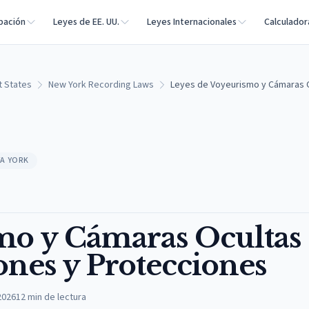
bación
Leyes de EE. UU.
Leyes Internacionales
Calculador
t States
New York Recording Laws
Leyes de Voyeurismo y Cámaras O
VA YORK
mo y Cámaras Ocultas
ones y Protecciones
2026
12
min de lectura