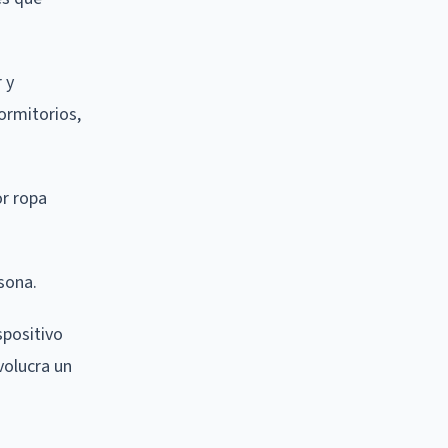
 y
ormitorios,
or ropa
sona.
spositivo
volucra un