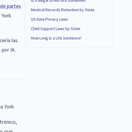
Is It Illegal to Record Someone?
 de partes
Medical Records Retention by State
 York
US Data Privacy Laws
Child Support Laws by State
How Long Is a Life Sentence?
cería las
por IA.
a York:
trónico,
es que