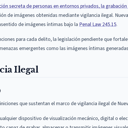
ión secreta de personas en entornos privados, la grabación
ción de imágenes obtenidas mediante vigilancia ilegal. Nueva
nsentido de imágenes íntimas bajo la
Penal Law 245.15
.
nciones para cada delito, la legislación pendiente que fortale
amenazas emergentes como las imágenes íntimas generadas 
cia Ilegal
0
iniciones que sustentan el marco de vigilancia ilegal de Nuev
cualquier dispositivo de visualización mecánico, digital o elec
nto capaz de grabar, almacenar o transmitir imágenes visual