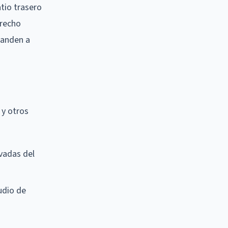
tio trasero
erecho
manden a
 y otros
ivadas del
udio de