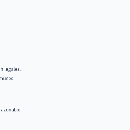
n legales.
omunes.
 razonable