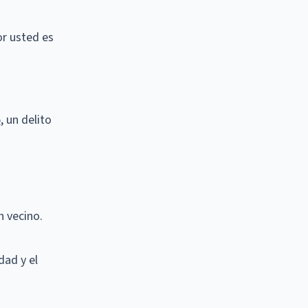
r usted es
5
, un delito
n vecino.
dad y el