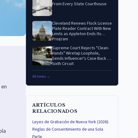
From Every State Courthouse
Cleveland Renews Flock License
Plate Reader Contract With New
Limits as Appleton Ends Its
Program
Supreme Court Rejects "Clean-
Hands" Wiretap Loophole,
Sends Influencer's Case Back to
Sixth Circuit
All news →
 en
ARTÍCULOS
RELACIONADOS
Leyes de Grabación de Nueva York (2026):
Reglas de Consentimiento de una Sola
ola
Parte