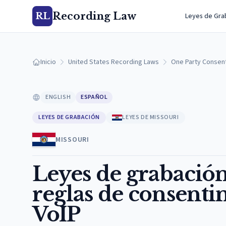
Recording Law
RL
Leyes de Gra
Inicio
United States Recording Laws
One Party Consen
ENGLISH
ESPAÑOL
LEYES DE GRABACIÓN
LEYES DE MISSOURI
MISSOURI
Leyes de grabación
reglas de consentim
VoIP