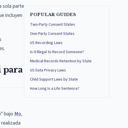
a sola parte
ue incluyen
POPULAR GUIDES
Two-Party Consent States
One-Party Consent States
s
US Recording Laws
es.
Is It Illegal to Record Someone?
Medical Records Retention by State
i para
US Data Privacy Laws
Child Support Laws by State
How Long Is a Life Sentence?
e" bajo
Mo.
 realizada