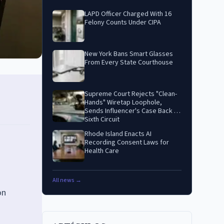
LAPD Officer Charged With 16
Felony Counts Under CIPA
New York Bans Smart Glasses
From Every State Courthouse
Supreme Court Rejects "Clean-
Hands" Wiretap Loophole,
Sends Influencer's Case Back to
Sixth Circuit
Rhode Island Enacts AI
Recording Consent Laws for
Health Care
All news →
on