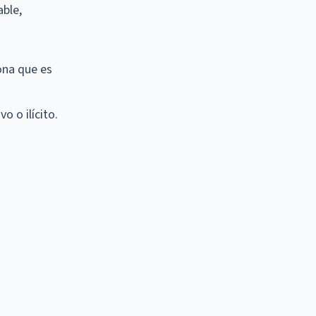
able,
ona que es
o o ilícito.