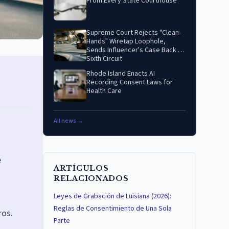
From Every State Courthouse
Supreme Court Rejects "Clean-
Hands" Wiretap Loophole,
Sends Influencer's Case Back to
Sixth Circuit
Rhode Island Enacts AI
Recording Consent Laws for
Health Care
All news →
e
ARTÍCULOS
RELACIONADOS
Leyes de Grabación de Luisiana (2026):
Reglas de Consentimiento de Una Sola
ros.
Parte