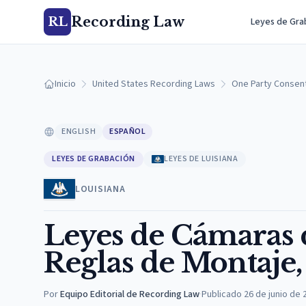
Recording Law
RL
Leyes de Gra
Inicio
United States Recording Laws
One Party Consen
ENGLISH
ESPAÑOL
LEYES DE GRABACIÓN
LEYES DE LUISIANA
LOUISIANA
Leyes de Cámaras d
Reglas de Montaje,
Por
Equipo Editorial de Recording Law
·
Publicado
26 de junio de 