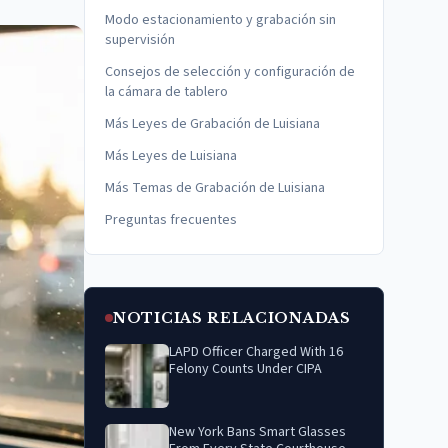
Modo estacionamiento y grabación sin
supervisión
Consejos de selección y configuración de
la cámara de tablero
Más Leyes de Grabación de Luisiana
Más Leyes de Luisiana
Más Temas de Grabación de Luisiana
Preguntas frecuentes
NOTICIAS RELACIONADAS
LAPD Officer Charged With 16
Felony Counts Under CIPA
New York Bans Smart Glasses