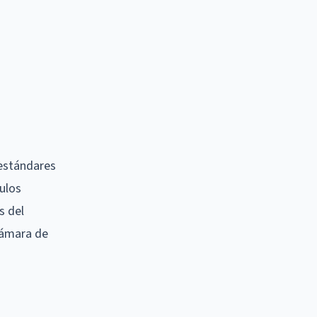
 estándares
ulos
s del
cámara de