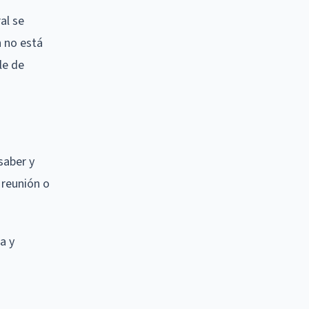
al se
 no está
le de
saber y
 reunión o
a y