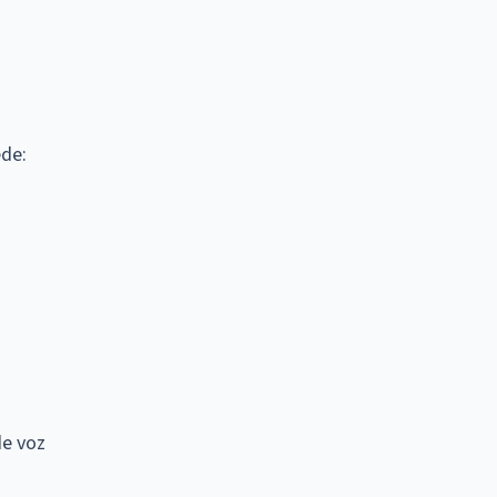
ede:
de voz