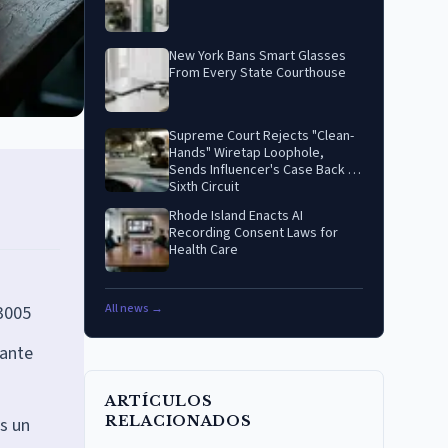
New York Bans Smart Glasses
From Every State Courthouse
Supreme Court Rejects "Clean-
Hands" Wiretap Loophole,
Sends Influencer's Case Back to
Sixth Circuit
Rhode Island Enacts AI
Recording Consent Laws for
Health Care
All news →
-3005
pante
ARTÍCULOS
RELACIONADOS
s un