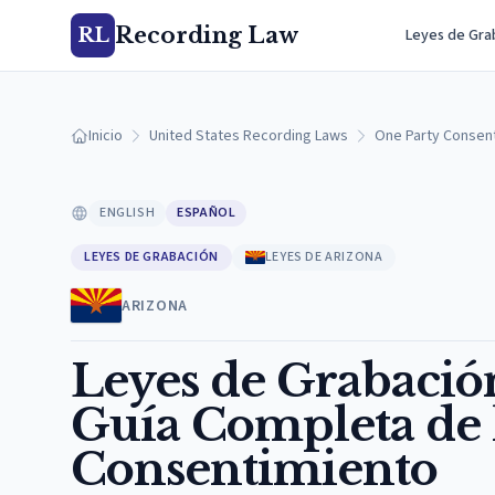
Recording Law
RL
Leyes de Gra
Inicio
United States Recording Laws
One Party Consen
ENGLISH
ESPAÑOL
LEYES DE GRABACIÓN
LEYES DE ARIZONA
ARIZONA
Leyes de Grabació
Guía Completa de l
Consentimiento