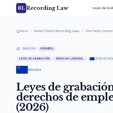
Recording Law
RL
Leyes de Gra
Inicio
United States Recording Laws
One Party Consen
ENGLISH
ESPAÑOL
LEYES DE GRABACIÓN
DERECHO LABORAL
LEYES DE NE
NEVADA
Leyes de grabación
derechos de emple
(2026)