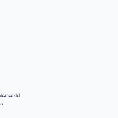
alcance del
no