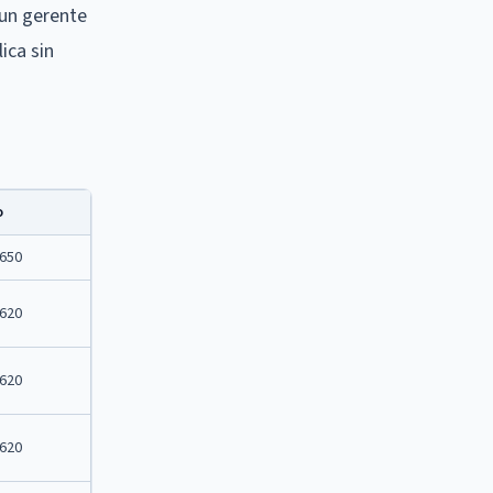
un gerente
ica sin
o
.650
.620
.620
.620