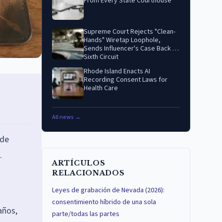
From Every State Courthouse
Supreme Court Rejects "Clean-
Hands" Wiretap Loophole,
Sends Influencer's Case Back to
Sixth Circuit
Rhode Island Enacts AI
Recording Consent Laws for
Health Care
All news →
 de
.
ARTÍCULOS
RELACIONADOS
Leyes de grabación de Nevada (2026):
consentimiento híbrido de una sola
años,
parte/todas las partes