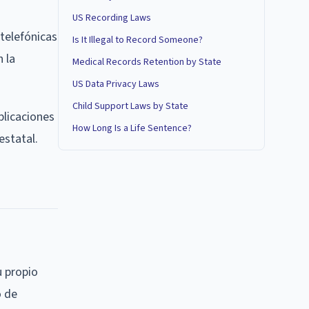
US Recording Laws
telefónicas
Is It Illegal to Record Someone?
n la
Medical Records Retention by State
US Data Privacy Laws
Child Support Laws by State
plicaciones
How Long Is a Life Sentence?
estatal.
u propio
o de