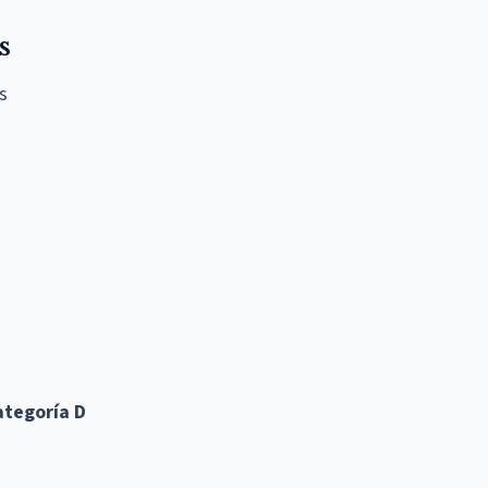
s
s
ategoría D