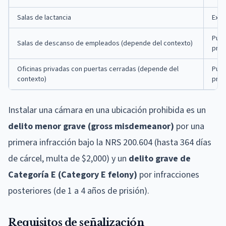
Salas de lactancia
Expe
Pued
Salas de descanso de empleados (depende del contexto)
priv
Oficinas privadas con puertas cerradas (depende del
Pued
contexto)
priv
Instalar una cámara en una ubicación prohibida es un
delito menor grave (gross misdemeanor)
por una
primera infracción bajo la NRS 200.604 (hasta 364 días
de cárcel, multa de $2,000) y un
delito grave de
Categoría E (Category E felony)
por infracciones
posteriores (de 1 a 4 años de prisión).
Requisitos de señalización