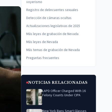
voyerismo
Registro de delincuentes sexuales
Detección de cámaras ocultas
Actualizaciones legislativas de 2025
Más leyes de grabación de Nevada
Más leyes de Nevada
Más temas de grabación de Nevada
Preguntas frecuentes
NOTICIAS RELACIONADAS
LAPD Officer Charged With 16
Felony Counts Under CIPA
New York Bans Smart Glasses