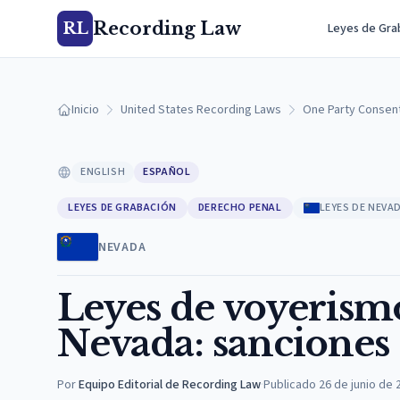
Recording Law
RL
Leyes de Gra
Inicio
United States Recording Laws
One Party Consen
ENGLISH
ESPAÑOL
LEYES DE GRABACIÓN
DERECHO PENAL
LEYES DE NEVA
NEVADA
Leyes de voyerismo
Nevada: sanciones
Por
Equipo Editorial de Recording Law
·
Publicado
26 de junio de 