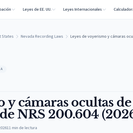
bación
Leyes de EE. UU.
Leyes Internacionales
Calculador
t States
Nevada Recording Laws
Leyes de voyerismo y cámaras ocul
DA
 y cámaras ocultas de
 de NRS 200.604 (202
2026
11
min de lectura