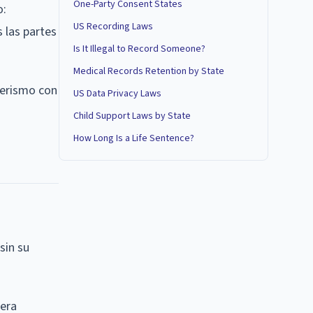
One-Party Consent States
o:
US Recording Laws
 las partes
Is It Illegal to Record Someone?
Medical Records Retention by State
yerismo con
US Data Privacy Laws
Child Support Laws by State
How Long Is a Life Sentence?
sin su
pera