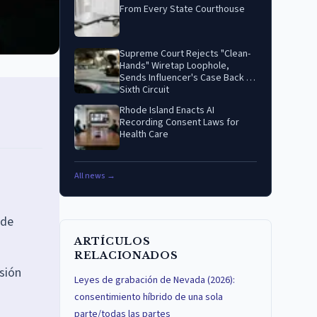
From Every State Courthouse
Supreme Court Rejects "Clean-
Hands" Wiretap Loophole,
Sends Influencer's Case Back to
Sixth Circuit
Rhode Island Enacts AI
Recording Consent Laws for
Health Care
All news →
 de
ARTÍCULOS
RELACIONADOS
isión
Leyes de grabación de Nevada (2026):
consentimiento híbrido de una sola
parte/todas las partes