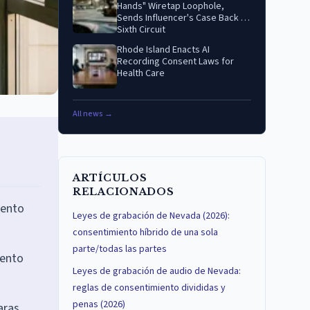
Hands" Wiretap Loophole,
Sends Influencer's Case Back to
Sixth Circuit
Rhode Island Enacts AI
Recording Consent Laws for
Health Care
All news →
ARTÍCULOS
RELACIONADOS
iento
Leyes de grabación de Nevada (2026):
consentimiento híbrido de una sola
parte/todas las partes
iento
Leyes de grabación de audio de Nevada:
reglas de consentimiento divididas y
penas (2026)
aras