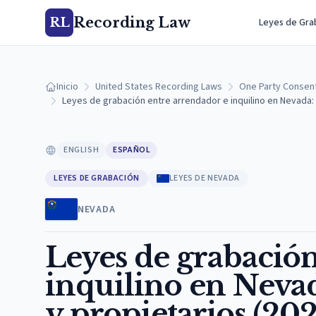
Recording Law
RL
Leyes de Gra
Inicio
United States Recording Laws
One Party Consen
Leyes de grabación entre arrendador e inquilino en Nevada: 
ENGLISH
ESPAÑOL
LEYES DE GRABACIÓN
LEYES DE NEVADA
NEVADA
Leyes de grabación
inquilino en Nevad
y propietarios (202