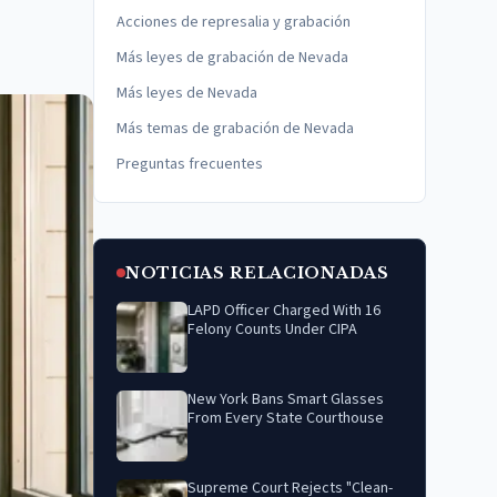
Acciones de represalia y grabación
Más leyes de grabación de Nevada
Más leyes de Nevada
Más temas de grabación de Nevada
Preguntas frecuentes
NOTICIAS RELACIONADAS
LAPD Officer Charged With 16
Felony Counts Under CIPA
New York Bans Smart Glasses
From Every State Courthouse
Supreme Court Rejects "Clean-