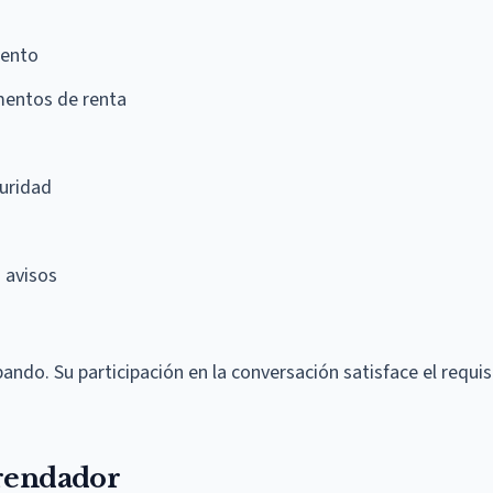
iento
mentos de renta
guridad
 avisos
ndo. Su participación en la conversación satisface el requis
rrendador