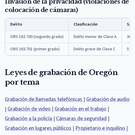
Invasión de la privacidad (violaciones de
colocación de cámaras)
Delito
Clasificación
San
ORS 163.700 (segundo grado)
Delito menor de Clase A
364 
ORS 163.701 (primer grado)
Delito grave de Clase C
5 añ
Leyes de grabación de Oregón
por tema
Grabación de llamadas telefónicas
|
Grabación de audio
|
Grabación de video
|
Grabación en el trabajo
|
Grabación a la policía
|
Cámaras de seguridad
|
Grabación en lugares públicos
|
Propietario e inquilino
|