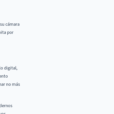
i su cámara
vita por
 digital,
iento
enar no más
odernos
vos