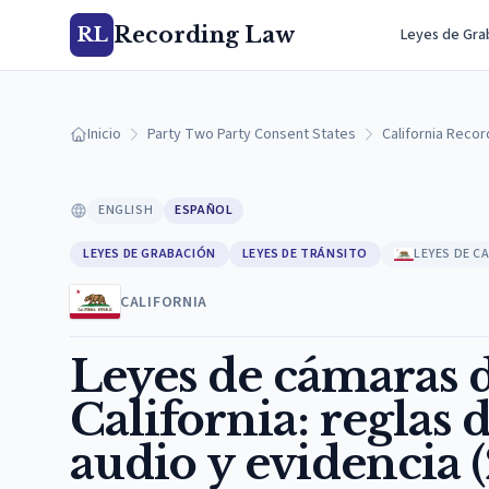
Recording Law
RL
Leyes de Gra
Inicio
Party Two Party Consent States
California Reco
ENGLISH
ESPAÑOL
LEYES DE GRABACIÓN
LEYES DE TRÁNSITO
LEYES DE C
CALIFORNIA
Leyes de cámaras d
California: reglas
audio y evidencia 