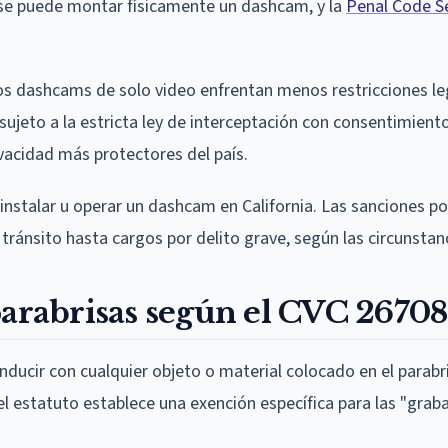
 se puede montar físicamente un dashcam, y la
Penal Code S
os dashcams de solo video enfrentan menos restricciones leg
eto a la estricta ley de interceptación con consentimient
ivacidad más protectores del país.
stalar u operar un dashcam en California. Las sanciones por 
tránsito hasta cargos por delito grave, según las circunstan
parabrisas según el CVC 26708
nducir con cualquier objeto o material colocado en el parabr
 el estatuto establece una exención específica para las "gra