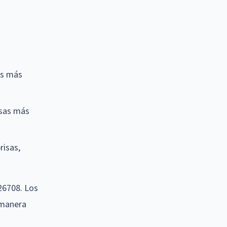
as más
isas más
risas,
26708. Los
 manera