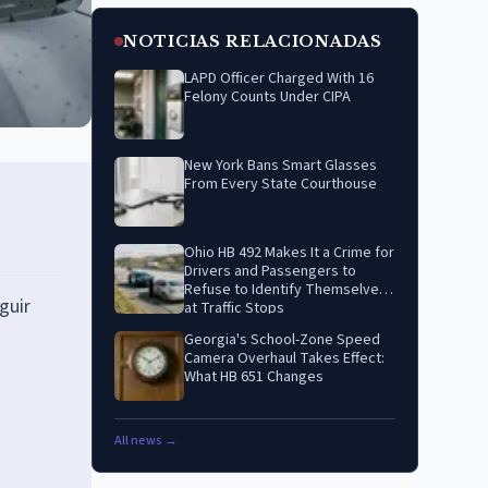
NOTICIAS RELACIONADAS
LAPD Officer Charged With 16
Felony Counts Under CIPA
New York Bans Smart Glasses
From Every State Courthouse
Ohio HB 492 Makes It a Crime for
Drivers and Passengers to
Refuse to Identify Themselves
guir
at Traffic Stops
Georgia's School-Zone Speed
Camera Overhaul Takes Effect:
What HB 651 Changes
All news →