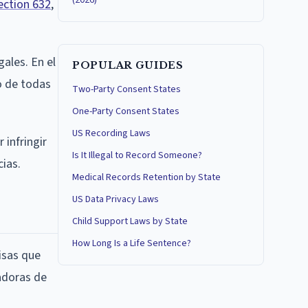
(2026)
ection 632
,
ales. En el
POPULAR GUIDES
o de todas
Two-Party Consent States
One-Party Consent States
US Recording Laws
infringir
Is It Illegal to Record Someone?
cias.
Medical Records Retention by State
US Data Privacy Laws
Child Support Laws by State
How Long Is a Life Sentence?
isas que
badoras de