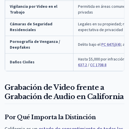
Vigilancia por Video en el
Permitida en áreas comunes c
Trabajo
privadas
Cámaras de Seguridad
Legales en su propiedad; no
Residenciales
expectativa de privacidad
Pornografía de Venganza /
Delito bajo el
PC 647(j)(4)
; am
Deepfakes
Hasta $5,000 por infracción o
Daños Civiles
637.2
/
CC 1708.8
Grabación de Video frente a
Grabación de Audio en California
Por Qué Importa la Distinción