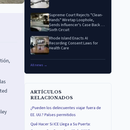
Supreme Court Rejects "Clean-
Hands" Wiretap Loophole,
Sends Influencer's Case Back to
Sixth Circuit
Rhode Island Enacts AI
Recording Consent Laws for
Health Care
tión,
All news →
las
sted
ARTÍCULOS
RELACIONADOS
¿Pueden los delincuentes viajar fuera de
iley
EE. UU.? Países permitidos
Qué Hacer Si ICE Llega a Su Puerta: