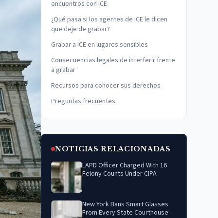
encuentros con ICE
¿Qué pasa si los agentes de ICE le dicen
que deje de grabar?
Grabar a ICE en lugares sensibles
Consecuencias legales de interferir frente
a grabar
Recursos para conocer sus derechos
Preguntas frecuentes
NOTICIAS RELACIONADAS
LAPD Officer Charged With 16
Felony Counts Under CIPA
New York Bans Smart Glasses
From Every State Courthouse