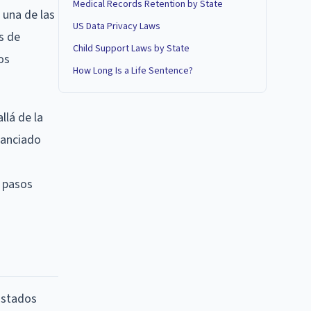
Medical Records Retention by State
 una de las
US Data Privacy Laws
s de
Child Support Laws by State
os
How Long Is a Life Sentence?
llá de la
stanciado
s pasos
Estados