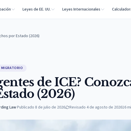
bación
Leyes de EE. UU.
Leyes Internacionales
Calculador
chos por Estado (2026)
 MIGRATORIO
gentes de ICE? Conozc
stado (2026)
rding Law
·
Publicado
8 de julio de 2026
Revisado
4 de agosto de 2026
16
mi