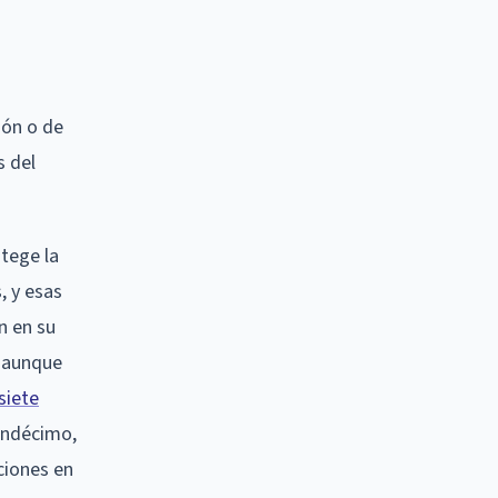
ión o de
s del
tege la
, y esas
n en su
, aunque
siete
 Undécimo,
ciones en