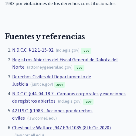
1983 por violaciones de los derechos constitucionales.
Fuentes y referencias
N.D.C.C. § 12.1-15-02
(
ndlegis.gov
)
.gov
Registros Abiertos del Fiscal General de Dakota del
Norte
(
attorneygeneral.nd.gov
)
.gov
Derechos Civiles del Departamento de
Justicia
(
justice.gov
)
.gov
N.D.C.C. § 44-04-18.7 - Cámaras corporales y exenciones
de registros abiertos
(
ndlegis.gov
)
.gov
42 U.S.C. § 1983 - Acciones por derechos
civiles
(
law.cornell.edu
)
Chestnut v. Wallace, 947 F.3d 1085 (8th Cir. 2020)
(
law.cornell.edu
)