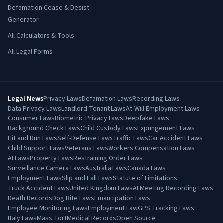
Defamation Cease & Desist
Generator
All Calculators & Tools
All Legal Forms
Legal News
Privacy Laws
Defamation Laws
Recording Laws
Data Privacy Laws
Landlord-Tenant Laws
At-Will Employment Laws
Consumer Laws
Biometric Privacy Laws
Deepfake Laws
Background Check Laws
Child Custody Laws
Expungement Laws
Hit and Run Laws
Self-Defense Laws
Traffic Laws
Car Accident Laws
Child Support Laws
Veterans Laws
Workers Compensation Laws
AI Laws
Property Laws
Restraining Order Laws
Surveillance Camera Laws
Australia Laws
Canada Laws
Employment Laws
Slip and Fall Laws
Statute of Limitations
Truck Accident Laws
United Kingdom Laws
AI Meeting Recording Laws
Death Records
Dog Bite Laws
Emancipation Laws
Employee Monitoring Laws
Employment Law
GPS Tracking Laws
Italy Laws
Mass Tort
Medical Records
Open Source