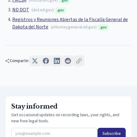
(
fmcsa.dot.gov
)
.gov
ND DOT
(
dot.nd.gov
)
.gov
Registros y Reuniones Abiertas de la Fiscalía General de
Dakota del Norte
(
attorneygeneral.nd.gov
)
.gov
Compartir:
Stay informed
Get occasional updates on recording laws, your rights, and
new free legal tools.
Subscribe