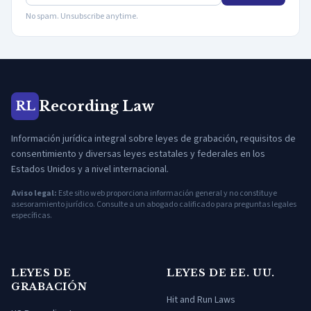
No spam. Unsubscribe anytime.
Recording Law
RL
Información jurídica integral sobre leyes de grabación, requisitos de
consentimiento y diversas leyes estatales y federales en los
Estados Unidos y a nivel internacional.
Aviso legal:
Este sitio web proporciona información general y no constituye
asesoramiento jurídico. Consulte a un abogado calificado para preguntas legales
específicas.
LEYES DE
LEYES DE EE. UU.
GRABACIÓN
Hit and Run Laws