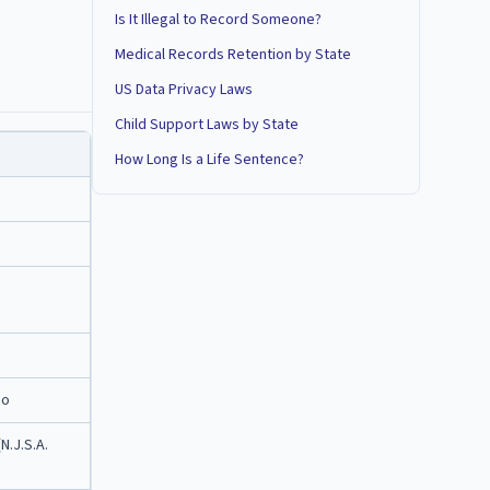
Is It Illegal to Record Someone?
Medical Records Retention by State
US Data Privacy Laws
Child Support Laws by State
How Long Is a Life Sentence?
do
N.J.S.A.