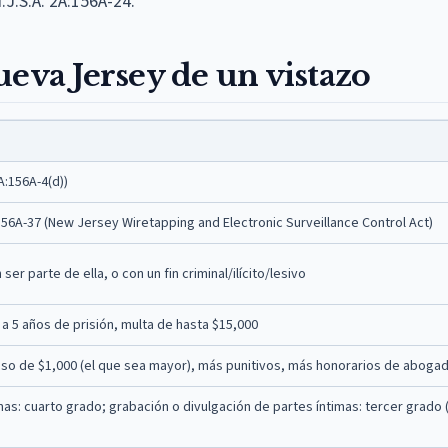
.J.S.A. 2A:156A-24.
ueva Jersey de un vistazo
A:156A-4(d))
:156A-37 (New Jersey Wiretapping and Electronic Surveillance Control Act)
er parte de ella, o con un fin criminal/ilícito/lesivo
 a 5 años de prisión, multa de hasta $15,000
iso de $1,000 (el que sea mayor), más punitivos, más honorarios de aboga
as: cuarto grado; grabación o divulgación de partes íntimas: tercer grado (