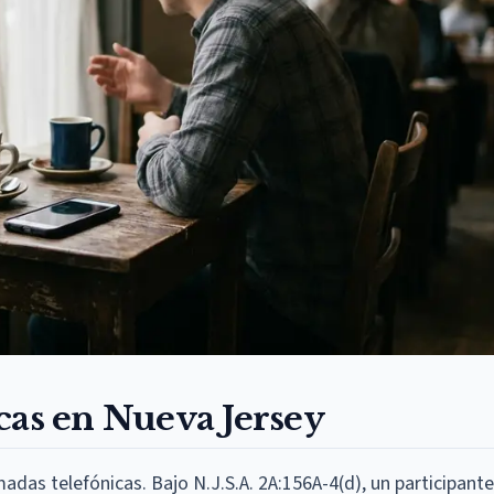
cas en Nueva Jersey
madas telefónicas. Bajo N.J.S.A. 2A:156A-4(d), un participant