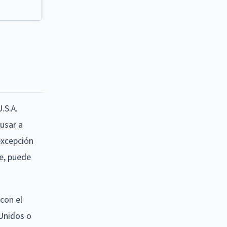
.S.A.
 usar a
excepción
te, puede
 con el
 Unidos o