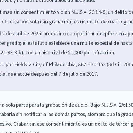
itivos y honorarios razonables de abogado.
imas sin consentimiento violan N.J.S.A. 2C:14-9, un delito d
a observación sola (sin grabación) es un delito de cuarto gra
l 2 de abril de 2025: producir o compartir un deepfake en ap
rcer grado; el estatuto establece una multa especial de hasta
:43-3(b), con un piso civil de $1,000 por infracción.
o por Fields v. City of Philadelphia, 862 F.3d 353 (3d Cir. 2017
ial que actúe después del 7 de julio de 2017.
 sola parte para la grabación de audio. Bajo N.J.S.A. 2A:156
abarla sin notificar a las demás partes, siempre que la grab
in lesivo. Grabar sin ese consentimiento es un delito de tercer