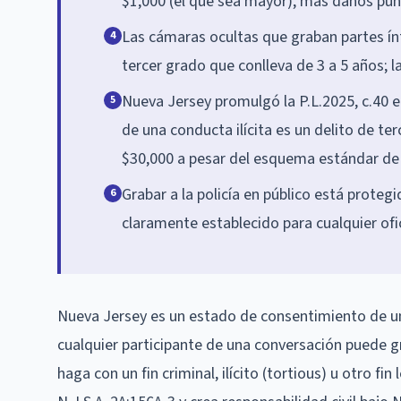
$1,000 (el que sea mayor), más daños pun
Las cámaras ocultas que graban partes ínt
4
tercer grado que conlleva de 3 a 5 años; l
Nueva Jersey promulgó la P.L.2025, c.40 e
5
de una conducta ilícita es un delito de te
$30,000 a pesar del esquema estándar de 2C
Grabar a la policía en público está protegid
6
claramente establecido para cualquier ofic
Nueva Jersey es un estado de consentimiento de una
cualquier participante de una conversación puede gr
haga con un fin criminal, ilícito (tortious) u otro f