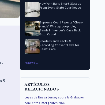
New York Bans Smart Glasses
From Every State Courthouse
Supreme Court Rejects "Clean-
Hands" Wiretap Loophole,
Sends Influencer's Case Back to
Sixth Circuit
Rhode Island Enacts AI
Recording Consent Laws for
Health Care
All news →
ón
a 5
ARTÍCULOS
RELACIONADOS
Leyes de Nueva Jersey sobre la Grabación
con Lentes Inteligentes 2026