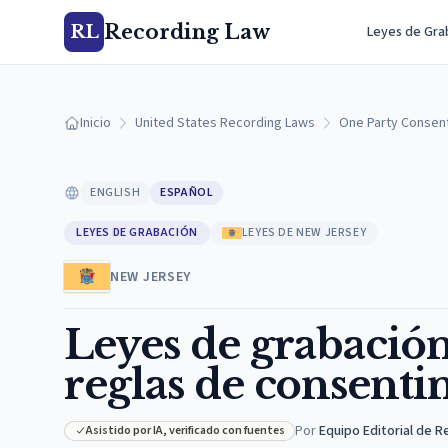
Recording Law
RL
Leyes de Gra
Inicio
United States Recording Laws
One Party Consen
ENGLISH
ESPAÑOL
LEYES DE GRABACIÓN
LEYES DE NEW JERSEY
NEW JERSEY
Leyes de grabación
reglas de consenti
Por
Equipo Editorial de 
Asistido por IA, verificado con fuentes