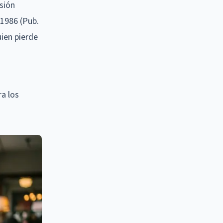
rsión
 1986 (Pub.
uien pierde
ra los