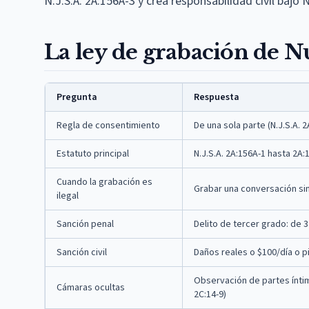
N.J.S.A. 2A:156A-3 y crea responsabilidad civil bajo N
La ley de grabación de N
Pregunta
Respuesta
Regla de consentimiento
De una sola parte (N.J.S.A. 2
Estatuto principal
N.J.S.A. 2A:156A-1 hasta 2A
Cuando la grabación es
Grabar una conversación sin s
ilegal
Sanción penal
Delito de tercer grado: de 3
Sanción civil
Daños reales o $100/día o p
Observación de partes íntim
Cámaras ocultas
2C:14-9)