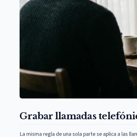
Grabar llamadas telefóni
La misma regla de una sola parte se aplica a las lla