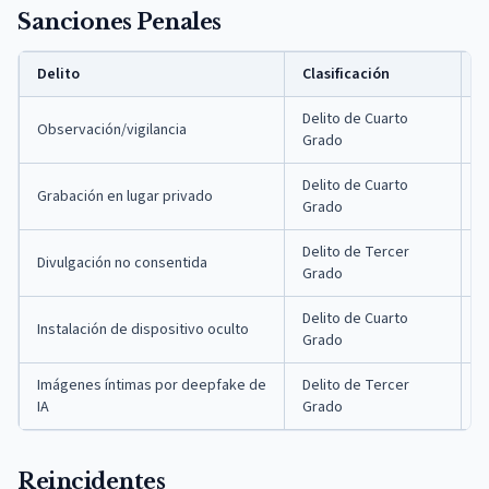
Sanciones Penales
Delito
Clasificación
P
Delito de Cuarto
H
Observación/vigilancia
Grado
m
Delito de Cuarto
H
Grabación en lugar privado
Grado
m
Delito de Tercer
Divulgación no consentida
3
Grado
Delito de Cuarto
H
Instalación de dispositivo oculto
Grado
m
Imágenes íntimas por deepfake de
Delito de Tercer
3
IA
Grado
Reincidentes