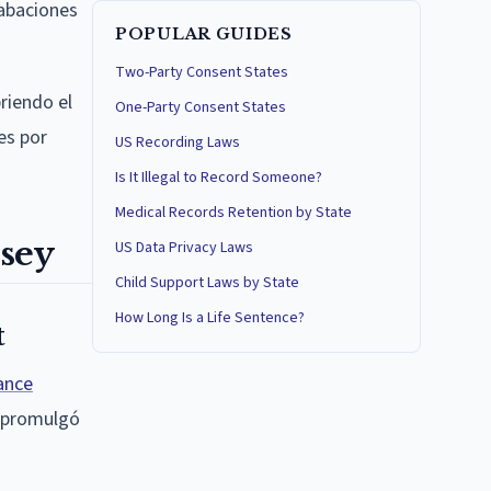
rabaciones
POPULAR GUIDES
Two-Party Consent States
riendo el
One-Party Consent States
es por
US Recording Laws
Is It Illegal to Record Someone?
Medical Records Retention by State
rsey
US Data Privacy Laws
Child Support Laws by State
How Long Is a Life Sentence?
t
ance
a promulgó