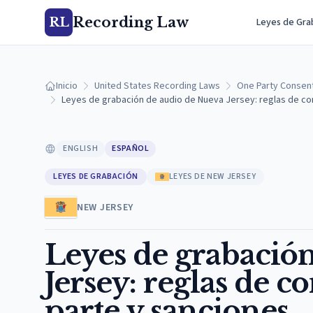
Recording Law
RL
Leyes de Gra
Inicio
United States Recording Laws
One Party Consen
Leyes de grabación de audio de Nueva Jersey: reglas de co
ENGLISH
ESPAÑOL
LEYES DE GRABACIÓN
LEYES DE NEW JERSEY
NEW JERSEY
Leyes de grabació
Jersey: reglas de 
parte y sanciones