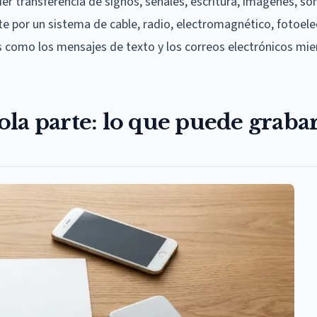
ier transferencia de signos, señales, escritura, imágenes, so
te por un sistema de cable, radio, electromagnético, fotoele
s como los mensajes de texto y los correos electrónicos mie
la parte: lo que puede graba