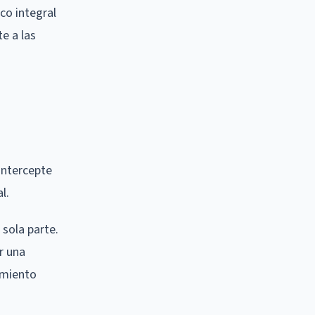
co integral
e a las
 intercepte
l.
 sola parte.
r una
imiento