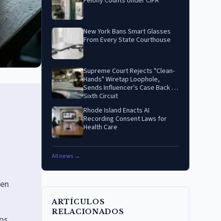
Felony Counts Under CIPA
New York Bans Smart Glasses
From Every State Courthouse
Supreme Court Rejects "Clean-
Hands" Wiretap Loophole,
Sends Influencer's Case Back to
Sixth Circuit
Rhode Island Enacts AI
Recording Consent Laws for
Health Care
All news →
 en
ARTÍCULOS
RELACIONADOS
ños