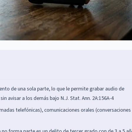
nto de una sola parte, lo que le permite grabar audio de
 sin avisar a los demás bajo N.J. Stat. Ann. 2A:156A-4
lamadas telefónicas), comunicaciones orales (conversaciones
 no forma parte es un delito de tercer grado con de 3 a 5 a