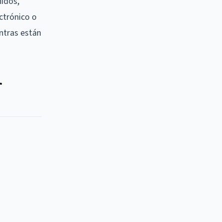
nidos,
ctrónico o
ntras están
r