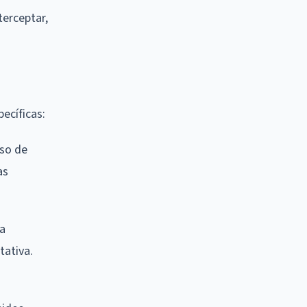
terceptar,
ecíficas:
uso de
as
na
tativa.