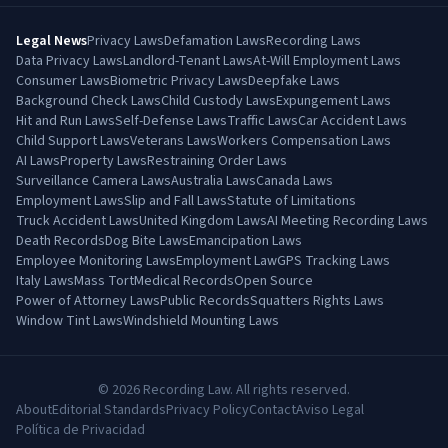
Legal News
Privacy Laws
Defamation Laws
Recording Laws
Data Privacy Laws
Landlord-Tenant Laws
At-Will Employment Laws
Consumer Laws
Biometric Privacy Laws
Deepfake Laws
Background Check Laws
Child Custody Laws
Expungement Laws
Hit and Run Laws
Self-Defense Laws
Traffic Laws
Car Accident Laws
Child Support Laws
Veterans Laws
Workers Compensation Laws
AI Laws
Property Laws
Restraining Order Laws
Surveillance Camera Laws
Australia Laws
Canada Laws
Employment Laws
Slip and Fall Laws
Statute of Limitations
Truck Accident Laws
United Kingdom Laws
AI Meeting Recording Laws
Death Records
Dog Bite Laws
Emancipation Laws
Employee Monitoring Laws
Employment Law
GPS Tracking Laws
Italy Laws
Mass Tort
Medical Records
Open Source
Power of Attorney Laws
Public Records
Squatters Rights Laws
Window Tint Laws
Windshield Mounting Laws
©
2026
Recording Law. All rights reserved.
About
Editorial Standards
Privacy Policy
Contact
Aviso Legal
Política de Privacidad