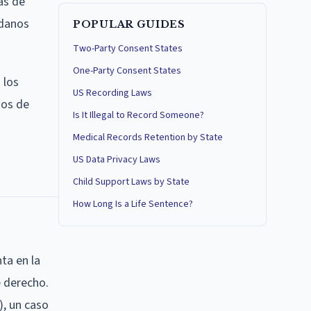
as de
adanos
POPULAR GUIDES
Two-Party Consent States
One-Party Consent States
 los
US Recording Laws
hos de
Is It Illegal to Record Someone?
Medical Records Retention by State
US Data Privacy Laws
Child Support Laws by State
How Long Is a Life Sentence?
ta en la
e derecho.
5), un caso