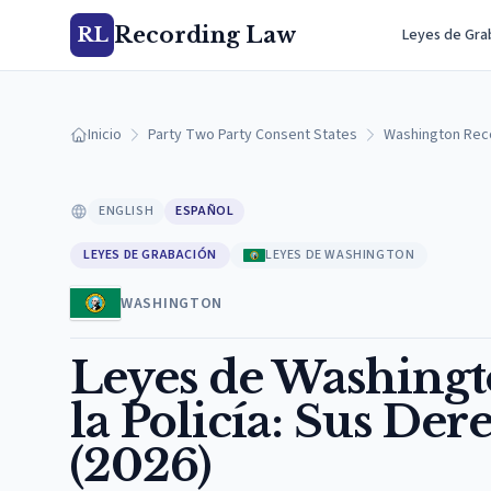
Recording Law
RL
Leyes de Gra
Inicio
Party Two Party Consent States
Washington Rec
ENGLISH
ESPAÑOL
LEYES DE GRABACIÓN
LEYES DE WASHINGTON
WASHINGTON
Leyes de Washingt
la Policía: Sus Der
(2026)