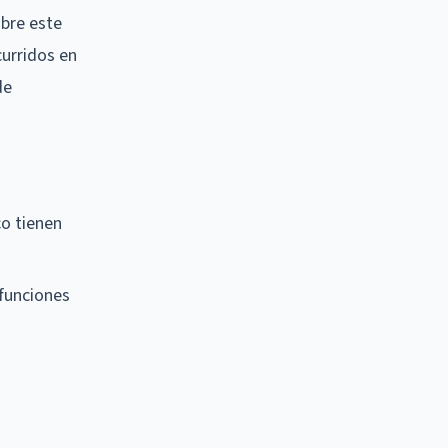
bre este
curridos en
de
co tienen
 funciones