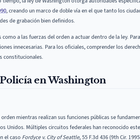
mo tiempo, la ley de Washington otorga autoridades específic
090
, creando un marco de doble vía en el que tanto los ciud
des de grabación bien definidos.
como a las fuerzas del orden a actuar dentro de la ley. Para
ones innecesarias. Para los oficiales, comprender los derec
s constitucionales.
 Policía en Washington
el orden mientras realizan sus funciones públicas se fundamen
os Unidos. Múltiples circuitos federales han reconocido est
en el caso
Fordyce v. City of Seattle
, 55 F.3d 436 (9th Cir. 199