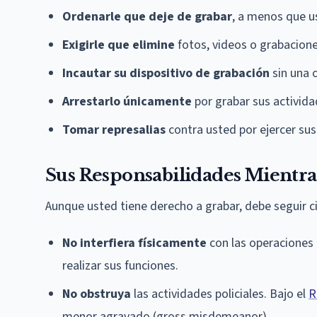
Ordenarle que deje de grabar
, a menos que u
Exigirle que elimine
fotos, videos o grabacion
Incautar su dispositivo de grabación
sin una o
Arrestarlo únicamente
por grabar sus activid
Tomar represalias
contra usted por ejercer su
Sus Responsabilidades Mientra
Aunque usted tiene derecho a grabar, debe seguir ci
No interfiera físicamente
con las operaciones 
realizar sus funciones.
No obstruya
las actividades policiales. Bajo el
R
menor agravado (gross misdemeanor).