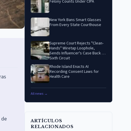
Felony Counts Under CIPA
New York Bans Smart Glasses
From Every State Courthouse
Supreme Court Rejects "Clean-
Hands" Wiretap Loophole,
Sends Influencer's Case Back to
Sixth Circuit
Rhode Island Enacts AI
Recording Consent Laws for
ras
Health Care
All news →
s de
ARTÍCULOS
RELACIONADOS