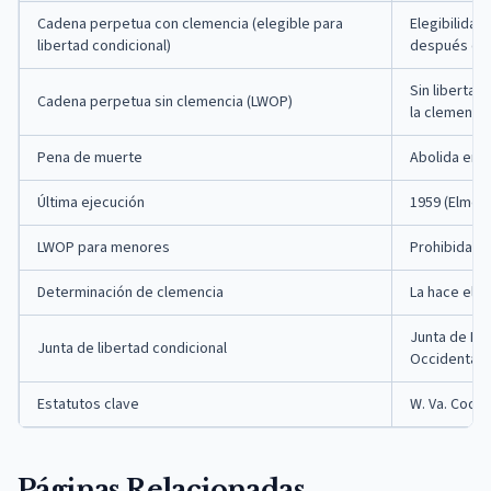
Cadena perpetua con clemencia (elegible para
Elegibilidad
libertad condicional)
después de
Sin libertad
Cadena perpetua sin clemencia (LWOP)
la clemencia
Pena de muerte
Abolida en 
Última ejecución
1959 (Elmer 
LWOP para menores
Prohibida
Determinación de clemencia
La hace el ju
Junta de Lib
Junta de libertad condicional
Occidental
Estatutos clave
W. Va. Code 
Páginas Relacionadas