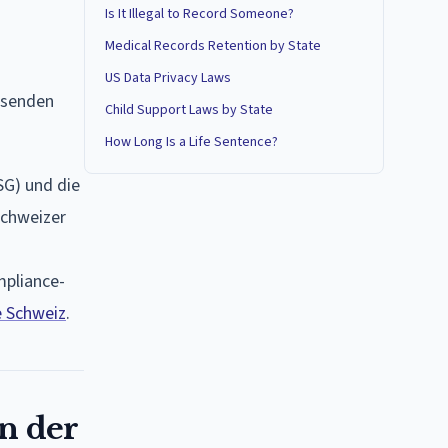
Is It Illegal to Record Someone?
Medical Records Retention by State
US Data Privacy Laws
hsenden
Child Support Laws by State
How Long Is a Life Sentence?
SG) und die
Schweizer
mpliance-
 Schweiz
.
n der