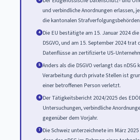
Der Eidgenössische Datenschutz- und Öff
und verbindliche Anordnungen erlassen, j
die kantonalen Strafverfolgungsbehörden
Die EU bestätigte am 15. Januar 2024 di
4
DSGVO, und am 15. September 2024 trat d
Datenflüsse an zertifizierte US-Unterneh
Anders als die DSGVO verlangt das nDSG k
5
Verarbeitung durch private Stellen ist grun
einer betroffenen Person verletzt.
Der Tätigkeitsbericht 2024/2025 des EDÖ
6
Untersuchungen, verbindliche Anordnunge
gegenüber dem Vorjahr.
Die Schweiz unterzeichnete im März 2025
7