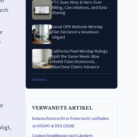
en
FTC Sues Hims & Hers Over
Billing, Cancellations, and Data
urch
Sharing
Serial CIPA Website-Wiretap
er
Filer Declared a Vexatious
Litigant
e
California Pixel-Wiretap Rulings
Split the Same Week: Blue
Shield Claim Dismissed,
BlueChew Claims Advance
All news →
nt
VERWANDTE ARTIKEL
Datenschutzrecht in Österreich: Leitfaden
zu DSGVO & DSG (2026)
tigt,
Cookie-Einwilligung nach Ländern: