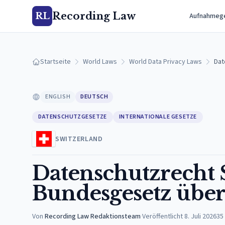
Recording Law
RL
Aufnahmeg
Startseite
World Laws
World Data Privacy Laws
Dat
ENGLISH
DEUTSCH
DATENSCHUTZGESETZE
INTERNATIONALE GESETZE
SWITZERLAND
Datenschutzrecht 
Bundesgesetz über
Von
Recording Law Redaktionsteam
·
Veröffentlicht
8. Juli 2026
35