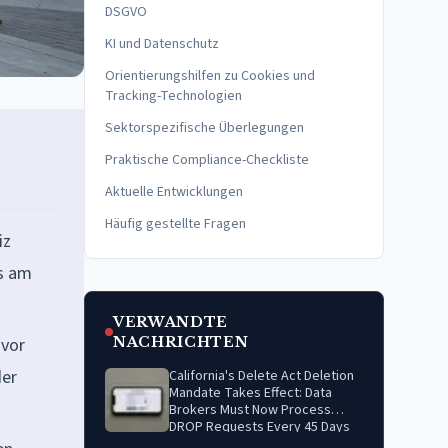
DSGVO
KI und Datenschutz
Orientierungshilfen zu Cookies und
Tracking-Technologien
Sektorspezifische Überlegungen
Praktische Compliance-Checkliste
Aktuelle Entwicklungen
Häufig gestellte Fragen
iz
as am
VERWANDTE
 vor
NACHRICHTEN
der
California's Delete Act Deletion
Mandate Takes Effect: Data
Brokers Must Now Process
DROP Requests Every 45 Days