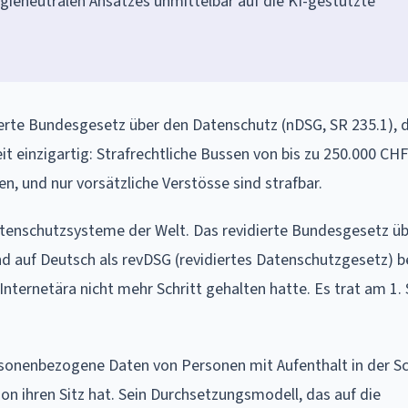
ieneutralen Ansatzes unmittelbar auf die KI-gestützte
erte Bundesgesetz über den Datenschutz (nDSG, SR 235.1), 
t einzigartig: Strafrechtliche Bussen von bis zu 250.000 CHF
n, und nur vorsätzliche Verstösse sind strafbar.
atenschutzsysteme der Welt. Das revidierte Bundesgesetz ü
d auf Deutsch als revDSG (revidiertes Datenschutzgesetz) b
 Internetära nicht mehr Schritt gehalten hatte. Es trat am 1
personenbezogene Daten von Personen mit Aufenthalt in der S
on ihren Sitz hat. Sein Durchsetzungsmodell, das auf die