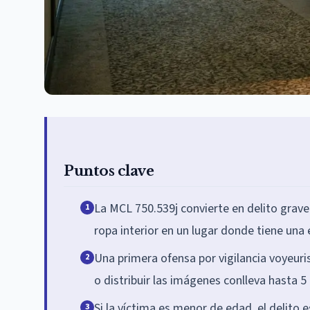
Puntos clave
La MCL 750.539j convierte en delito grave 
1
ropa interior en un lugar donde tiene una
Una primera ofensa por vigilancia voyeuri
2
o distribuir las imágenes conlleva hasta 5
Si la víctima es menor de edad, el delito e
3