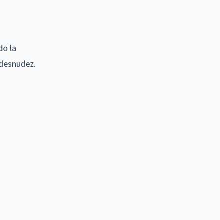
do la
 desnudez.