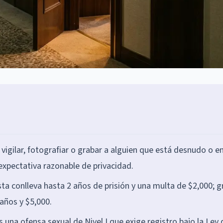
vigilar, fotografiar o grabar a alguien que está desnudo o e
 expectativa razonable de privacidad.
sta conlleva hasta 2 años de prisión y una multa de $2,000; g
 años y $5,000.
s una ofensa sexual de Nivel I que exige registro bajo la Ley 