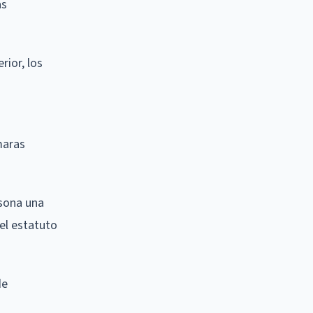
as
rior, los
maras
rsona una
el estatuto
de