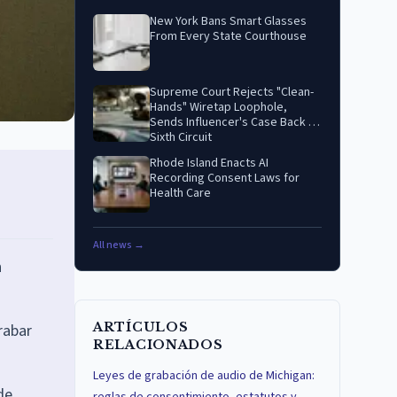
New York Bans Smart Glasses
From Every State Courthouse
Supreme Court Rejects "Clean-
Hands" Wiretap Loophole,
Sends Influencer's Case Back to
Sixth Circuit
Rhode Island Enacts AI
Recording Consent Laws for
Health Care
All news →
n
ARTÍCULOS
rabar
RELACIONADOS
Leyes de grabación de audio de Michigan:
de