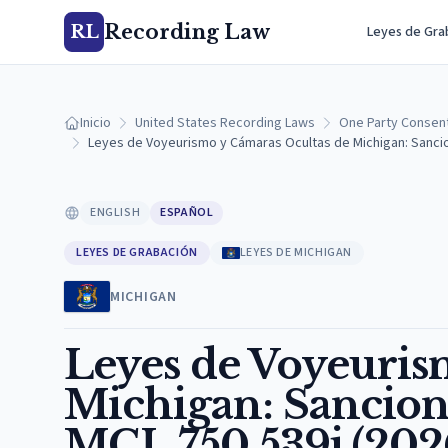
Recording Law
RL
Leyes de Gra
Inicio
United States Recording Laws
One Party Consen
Leyes de Voyeurismo y Cámaras Ocultas de Michigan: Sancio
ENGLISH
ESPAÑOL
LEYES DE GRABACIÓN
LEYES DE MICHIGAN
MICHIGAN
Leyes de Voyeuris
Michigan: Sancione
MCL 750.539j (202