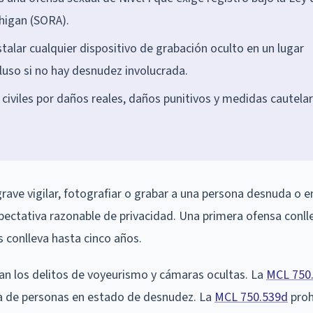
higan (SORA).
alar cualquier dispositivo de grabación oculto en un lugar
cluso si no hay desnudez involucrada.
iviles por daños reales, daños punitivos y medidas cautela
grave vigilar, fotografiar o grabar a una persona desnuda o e
xpectativa razonable de privacidad. Una primera ofensa conll
s conlleva hasta cinco años.
an los delitos de voyeurismo y cámaras ocultas. La
MCL 750.
sta de personas en estado de desnudez. La
MCL 750.539d
proh