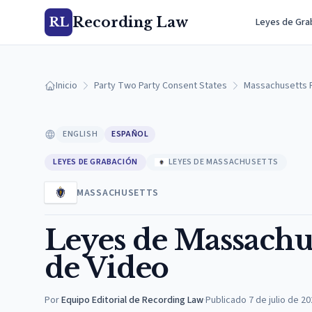
Recording Law
RL
Leyes de Gra
Inicio
Party Two Party Consent States
Massachusetts 
ENGLISH
ESPAÑOL
LEYES DE GRABACIÓN
LEYES DE MASSACHUSETTS
MASSACHUSETTS
Leyes de Massachu
de Video
Por
Equipo Editorial de Recording Law
·
Publicado
7 de julio de 2