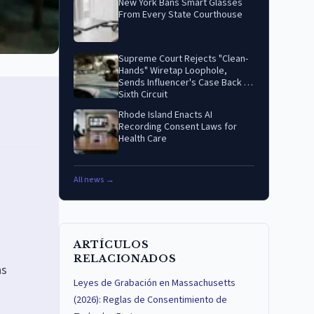
New York Bans Smart Glasses
From Every State Courthouse
Supreme Court Rejects "Clean-
Hands" Wiretap Loophole,
Sends Influencer's Case Back to
Sixth Circuit
Rhode Island Enacts AI
Recording Consent Laws for
Health Care
All news →
ARTÍCULOS
RELACIONADOS
as
Leyes de Grabación en Massachusetts
(2026): Reglas de Consentimiento de