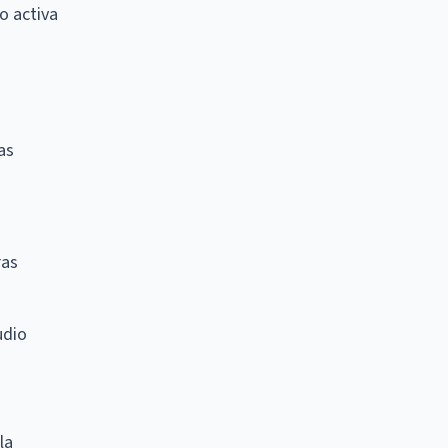
o activa
as
ras
udio
la