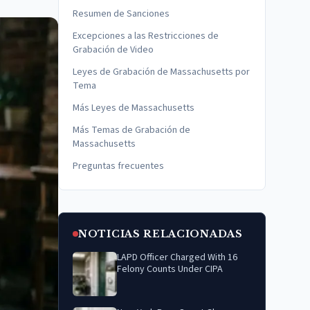
Resumen de Sanciones
Excepciones a las Restricciones de
Grabación de Video
Leyes de Grabación de Massachusetts por
Tema
Más Leyes de Massachusetts
Más Temas de Grabación de
Massachusetts
Preguntas frecuentes
NOTICIAS RELACIONADAS
LAPD Officer Charged With 16
Felony Counts Under CIPA