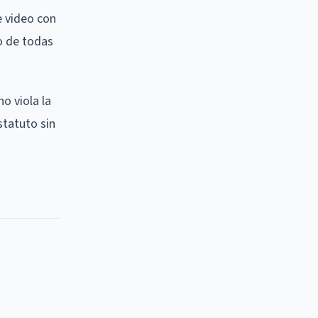
e video con
to de todas
o viola la
statuto sin