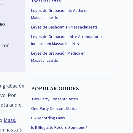
Todas las Partes
t.
Leyes de Grabación de Audio en
Massachusetts
deo
Leyes de Dashcam en Massachusetts
Leyes de Grabación entre Arrendador e
Inquilino en Massachusetts
o con
Leyes de Grabación Médica en
Massachusetts
a grabación
POPULAR GUIDES
ave. Por
Two-Party Consent States
apta audio.
One-Party Consent States
US Recording Laws
jo
Mass.
Is It Illegal to Record Someone?
on hasta 5