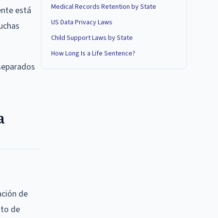
Medical Records Retention by State
ente está
US Data Privacy Laws
cuchas
Child Support Laws by State
How Long Is a Life Sentence?
 separados
a
ación de
uto de