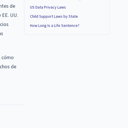
entes de
US Data Privacy Laws
e EE. UU.
Child Support Laws by State
cios
How Long Is a Life Sentence?
as
s, cómo
echos de