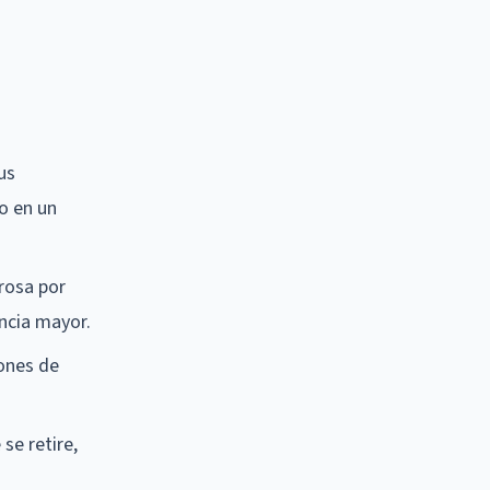
us
o en un
rosa por
ncia mayor.
iones de
se retire,