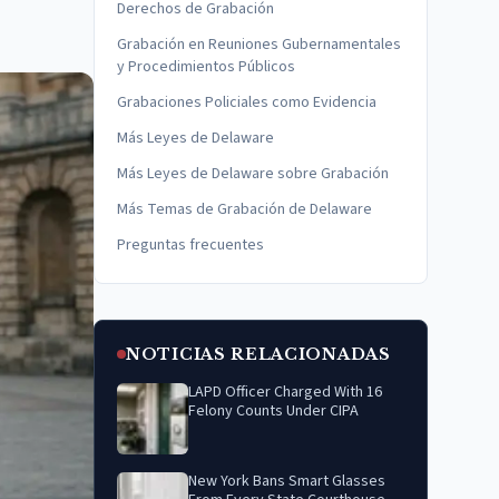
Derechos de Grabación
Grabación en Reuniones Gubernamentales
y Procedimientos Públicos
Grabaciones Policiales como Evidencia
Más Leyes de Delaware
Más Leyes de Delaware sobre Grabación
Más Temas de Grabación de Delaware
Preguntas frecuentes
NOTICIAS RELACIONADAS
LAPD Officer Charged With 16
Felony Counts Under CIPA
New York Bans Smart Glasses