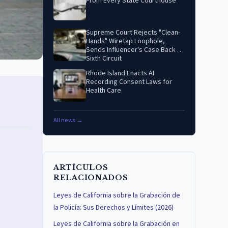
From Every State Courthouse
Supreme Court Rejects "Clean-
Hands" Wiretap Loophole,
Sends Influencer's Case Back to
Sixth Circuit
Rhode Island Enacts AI
Recording Consent Laws for
Health Care
All news →
ARTÍCULOS
RELACIONADOS
Leyes de California sobre la Grabación de
la Policía: Sus Derechos y Límites (2026)
Leyes de California sobre la Grabación en