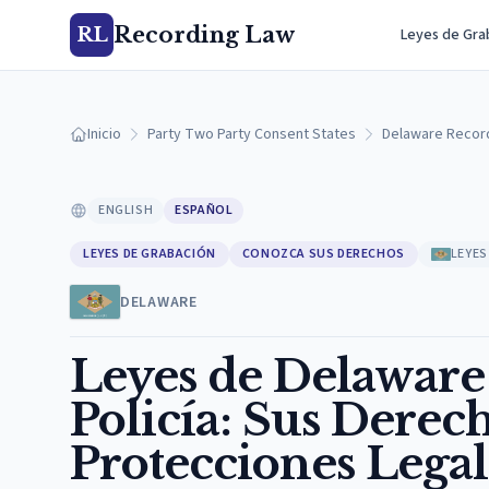
Recording Law
RL
Leyes de Gra
Inicio
Party Two Party Consent States
Delaware Recor
ENGLISH
ESPAÑOL
LEYES DE GRABACIÓN
CONOZCA SUS DERECHOS
LEYES
DELAWARE
Leyes de Delaware 
Policía: Sus Derec
Protecciones Legal