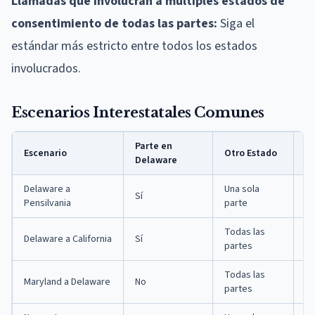
Llamadas que involucran a múltiples estados de
consentimiento de todas las partes:
Siga el
estándar más estricto entre todos los estados
involucrados.
Escenarios Interestatales Comunes
Parte en
Escenario
Otro Estado
C
Delaware
Delaware a
Una sola
To
Sí
Pensilvania
parte
De
Todas las
Delaware a California
Sí
To
partes
Todas las
Maryland a Delaware
No
To
partes