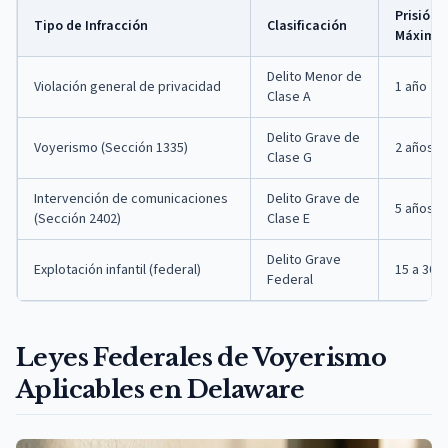
Prisión
Tipo de Infracción
Clasificación
Máxima
Delito Menor de
Violación general de privacidad
1 año
Clase A
Delito Grave de
Voyerismo (Sección 1335)
2 años
Clase G
Intervención de comunicaciones
Delito Grave de
5 años
(Sección 2402)
Clase E
Delito Grave
Explotación infantil (federal)
15 a 30 
Federal
Leyes Federales de Voyerismo
Aplicables en Delaware