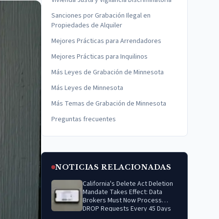
Vivienda Justa y Vigilancia Discriminatoria
Sanciones por Grabación Ilegal en
Propiedades de Alquiler
Mejores Prácticas para Arrendadores
Mejores Prácticas para Inquilinos
Más Leyes de Grabación de Minnesota
Más Leyes de Minnesota
Más Temas de Grabación de Minnesota
Preguntas frecuentes
NOTICIAS RELACIONADAS
California's Delete Act Deletion
Mandate Takes Effect: Data
Brokers Must Now Process
DROP Requests Every 45 Days