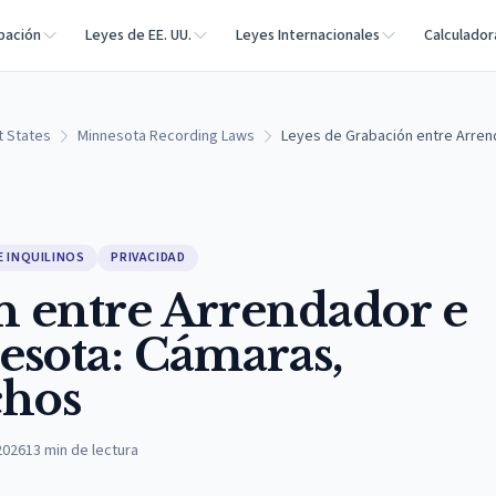
bación
Leyes de EE. UU.
Leyes Internacionales
Calculador
t States
Minnesota Recording Laws
Leyes de Grabación entre Arrend
E INQUILINOS
PRIVACIDAD
n entre Arrendador e
esota: Cámaras,
chos
2026
13
min de lectura