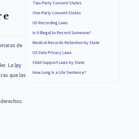
Two-Party Consent States
One-Party Consent States
 e
US Recording Laws
Is It Illegal to Record Someone?
Medical Records Retention by State
cámaras de
US Data Privacy Laws
Child Support Laws by State
ler. La
ley
How Long Is a Life Sentence?
tras que las
s derechos