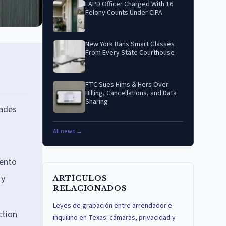
LAPD Officer Charged With 16
Felony Counts Under CIPA
New York Bans Smart Glasses
From Every State Courthouse
FTC Sues Hims & Hers Over
Billing, Cancellations, and Data
Sharing
dades
All news →
iento
 y
ARTÍCULOS
RELACIONADOS
Leyes de grabación entre arrendador e
ction
inquilino en Texas: cámaras, privacidad y