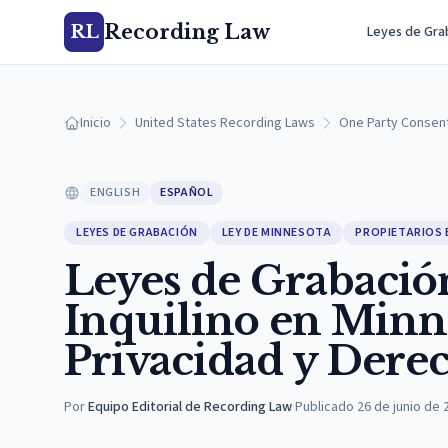
Recording Law
RL
Leyes de Gra
Inicio
United States Recording Laws
One Party Consen
ENGLISH
ESPAÑOL
LEYES DE GRABACIÓN
LEY DE MINNESOTA
PROPIETARIOS 
Leyes de Grabació
Inquilino en Minn
Privacidad y Dere
Por
Equipo Editorial de Recording Law
·
Publicado
26 de junio de 