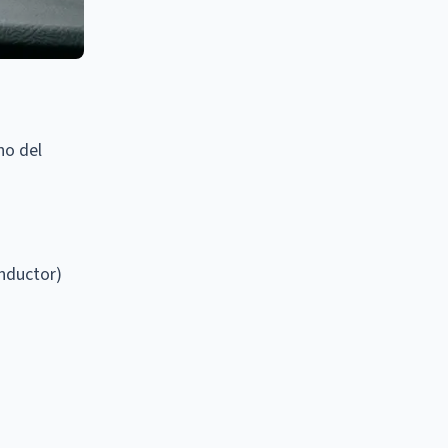
no del
onductor)