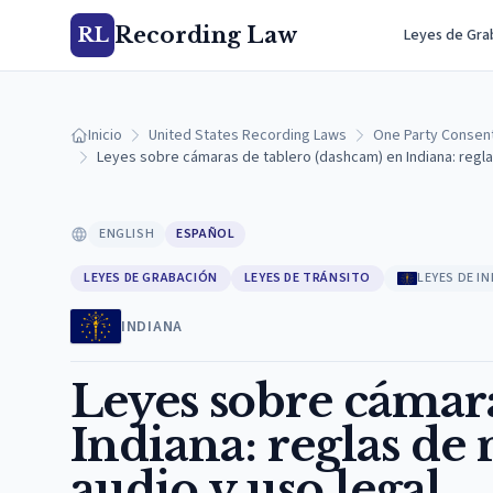
Recording Law
RL
Leyes de Gra
Inicio
United States Recording Laws
One Party Consen
Leyes sobre cámaras de tablero (dashcam) en Indiana: regla
ENGLISH
ESPAÑOL
LEYES DE GRABACIÓN
LEYES DE TRÁNSITO
LEYES DE I
INDIANA
Leyes sobre cámara
Indiana: reglas de
audio y uso legal