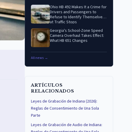
Ohio HB 492 Makes It a Crime for
Drivers and Passengers to
Refuse to Identify Themselves
at Traffic Stops
Georgia's School-Zone Speed
Camera Overhaul Takes Effect:
What HB 651 Changes
All news →
ARTÍCULOS
RELACIONADOS
Leyes de Grabación de Indiana (2026):
Reglas de Consentimiento de Una Sola
a
Parte
Leyes de Grabación de Audio de Indiana: