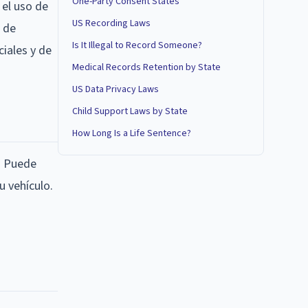
One-Party Consent States
 el uso de
US Recording Laws
s de
Is It Illegal to Record Someone?
iales y de
Medical Records Retention by State
US Data Privacy Laws
Child Support Laws by State
How Long Is a Life Sentence?
s. Puede
u vehículo.