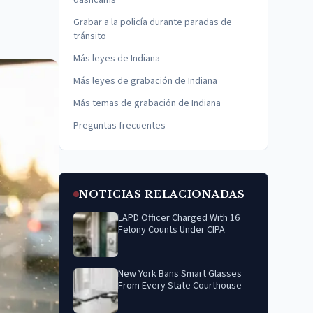
dashcams
Grabar a la policía durante paradas de
tránsito
Más leyes de Indiana
Más leyes de grabación de Indiana
Más temas de grabación de Indiana
Preguntas frecuentes
NOTICIAS RELACIONADAS
LAPD Officer Charged With 16
Felony Counts Under CIPA
New York Bans Smart Glasses
From Every State Courthouse