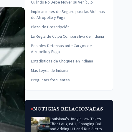
Cuándo No Debe Mover su Vehículo
Implicaciones de Seguro para las Víctimas
de Atropello y Fuga
Plazo de Prescripción
La Regla de Culpa Comparativa de Indiana
Posibles Defensas ante Cargos de
Atropello y Fuga
Estadísticas de Choques en Indiana
Más Leyes de Indiana
Preguntas frecuentes
NOTICIAS RELACIONADAS
Louisiana's Jody's Law Takes
Effect August 1, Changing Bail
and Adding Hit-and-Run Alerts