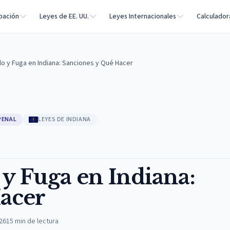
bación
Leyes de EE. UU.
Leyes Internacionales
Calculador
lo y Fuga en Indiana: Sanciones y Qué Hacer
PENAL
LEYES DE INDIANA
 y Fuga en Indiana:
acer
026
15
min de lectura