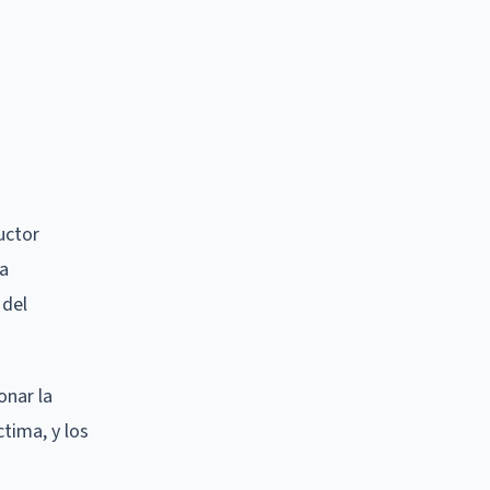
uctor
na
 del
onar la
ctima, y los