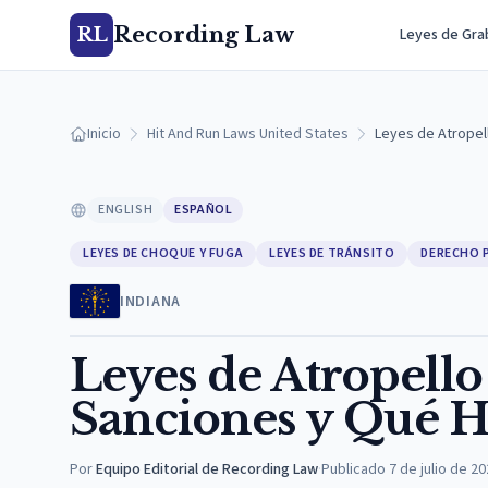
Recording Law
RL
Leyes de Gra
Inicio
Hit And Run Laws United States
Leyes de Atropel
ENGLISH
ESPAÑOL
LEYES DE CHOQUE Y FUGA
LEYES DE TRÁNSITO
DERECHO 
INDIANA
Leyes de Atropello
Sanciones y Qué H
Por
Equipo Editorial de Recording Law
·
Publicado
7 de julio de 2