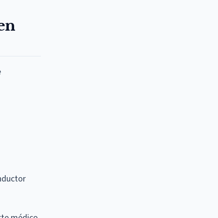
en
e
onductor
orte médico