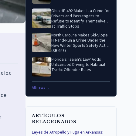
Ohio HB 492 Makes It a Crime for
Drivers and Passengers to
Refuse to Identify Themselves
at Traffic Stops
North Carolina Makes Ski-Slope
Hit-and-Run a Crime Under the
New Winter Sports Safety Act
(SB 648)
Florida's 'Isaiah's Law' Adds
Unlicensed Driving to Habitual
Traffic Offender Rules
s los
All news →
 de
ARTÍCULOS
n
RELACIONADOS
Leyes de Atropello y Fuga en Arkansas: