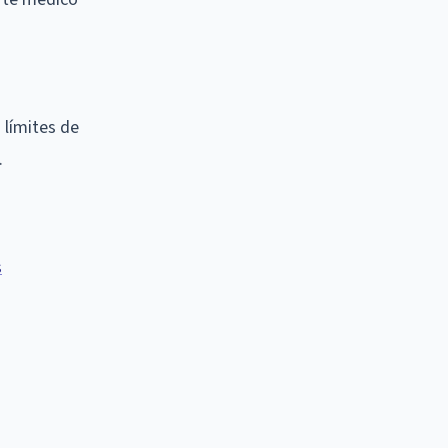
 límites de
.
s